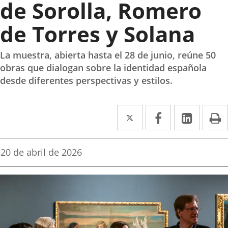
de Sorolla, Romero
de Torres y Solana
La muestra, abierta hasta el 28 de junio, reúne 50
obras que dialogan sobre la identidad española
desde diferentes perspectivas y estilos.
Twitter
Enlace
Facebook
Enlace
Linked
Enlace
P
a
a
a
una
una
una
Fecha
20 de abril de 2026
de
aplicación
aplicación
aplica
la
noticia
externa.
externa.
extern