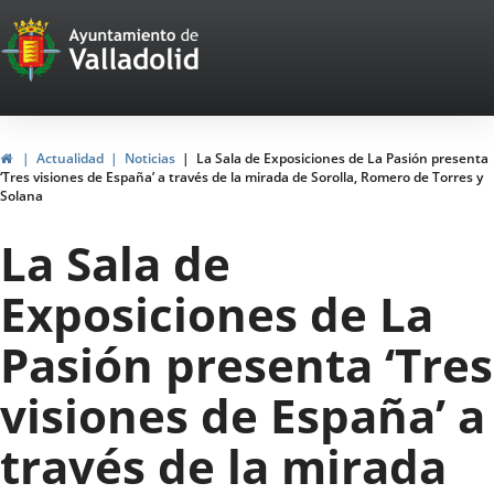
Portal
Jump to content
Web
del
Ayuntamiento
Home
Actualidad
Noticias
La Sala de Exposiciones de La Pasión presenta
‘Tres visiones de España’ a través de la mirada de Sorolla, Romero de Torres y
de
Solana
Valladolid
La Sala de
Exposiciones de La
Pasión presenta ‘Tres
visiones de España’ a
través de la mirada