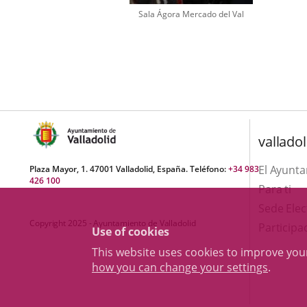
Sala Ágora Mercado del Val
Number
of
sliders:
1
valladol
El Ayunt
Plaza Mayor, 1. 47001 Valladolid, España. Teléfono:
+34 983
426 100
Para ti
Sede Elec
Copyright 2025 - Ayuntamiento de Valladolid
Participa
Use of cookies
This website uses cookies to improve yo
how you can change your settings
.