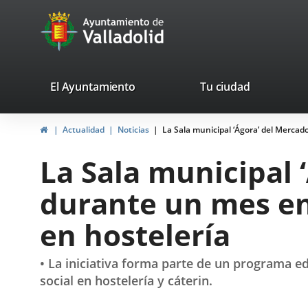
Portal
Jump to content
avaTop
Web
del
Ayuntamiento
valladolid.es
El Ayuntamiento
Tu ciudad
de
Home
Actualidad
Noticias
La Sala municipal ‘Ágora’ del Mercad
Valladolid
La Sala municipal 
durante un mes en
en hostelería
• La iniciativa forma parte de un programa ed
social en hostelería y cáterin.