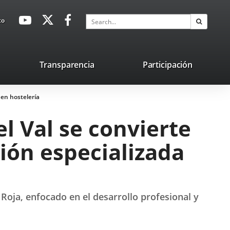
avaHeaderSocial
Link
Link
Link
Search
to
Search
to
to
to
external
external
external
application.
application.
application.
nk
Transparencia
Participación
ternal
 en hostelería
plication.
l Val se convierte
ión especializada
Roja, enfocado en el desarrollo profesional y