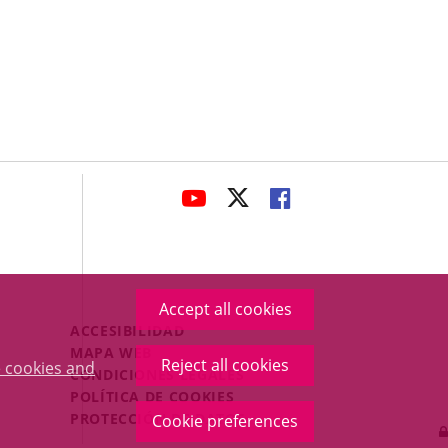
avaHeaderSocial
LINK
LINK
LINK
TO
TO
TO
EXTERNAL
EXTERNAL
EXTERNAL
APPLICATION.
APPLICATION.
APPLICATION.
Accept all cookies
Menú
ACCESIBILIDAD
Legal
MAPA WEB
Reject all cookies
 cookies and
Footer
CONDICIONES LEGALES
POLÍTICA DE COOKIES
PROTECCIÓN DE DATOS
Cookie preferences