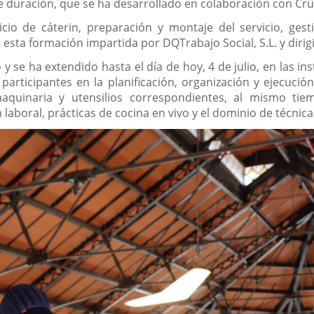
e duración, que se ha desarrollado en colaboración con Cru
vicio de cáterin, preparación y montaje del servicio, ge
esta formación impartida por DQTrabajo Social, S.L. y dirig
io y se ha extendido hasta el día de hoy, 4 de julio, en las i
articipantes en la planificación, organización y ejecución 
maquinaria y utensilios correspondientes, al mismo ti
laboral, prácticas de cocina en vivo y el dominio de técnica