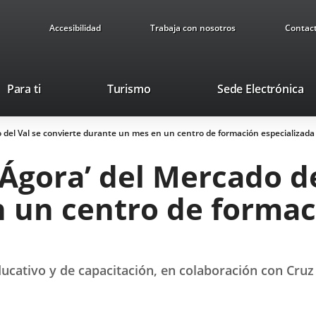
Accesibilidad
Trabaja con nosotros
Contac
This
Li
Para ti
Turismo
Sede Electrónica
link
to
will
ex
o del Val se convierte durante un mes en un centro de formación especializada
open
ap
in
‘Ágora’ del Mercado de
a
pop-
 un centro de formac
up
window.
ucativo y de capacitación, en colaboración con Cruz 