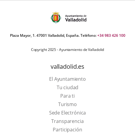
Plaza Mayor, 1. 47001 Valladolid, España. Teléfono:
+34 983 426 100
Copyright 2025 - Ayuntamiento de Valladolid
valladolid.es
El Ayuntamiento
Tu ciudad
Para ti
This
Turismo
link
Link
Sede Electrónica
will
to
Transparencia
open
external
Participación