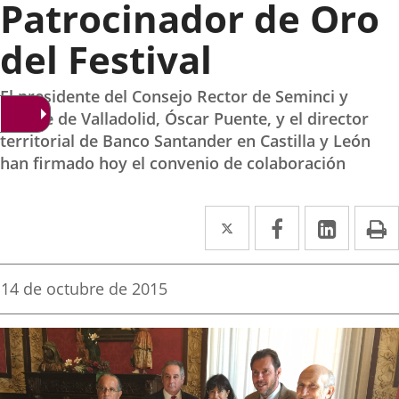
Patrocinador de Oro
del Festival
El presidente del Consejo Rector de Seminci y
alcalde de Valladolid, Óscar Puente, y el director
territorial de Banco Santander en Castilla y León
han firmado hoy el convenio de colaboración
Twitter
Enlace
Facebook
Enlace
Linked
Enlace
P
a
a
a
una
una
una
Fecha
14 de octubre de 2015
de
aplicación
aplicación
aplica
la
noticia
externa.
externa.
extern