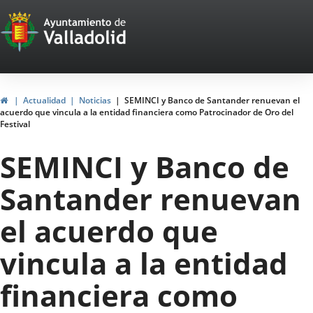
Portal
Jump to content
Web
del
Ayuntamiento
Home
Actualidad
Noticias
SEMINCI y Banco de Santander renuevan el
acuerdo que vincula a la entidad financiera como Patrocinador de Oro del
de
Festival
Valladolid
SEMINCI y Banco de
Santander renuevan
el acuerdo que
vincula a la entidad
financiera como