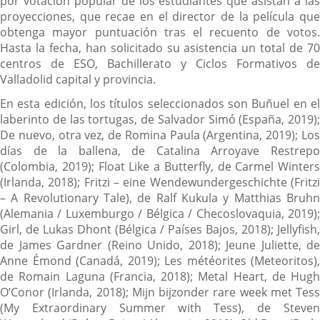
por votación popular de los estudiantes que asistan a las
proyecciones, que recae en el director de la película que
obtenga mayor puntuación tras el recuento de votos.
Hasta la fecha, han solicitado su asistencia un total de 70
centros de ESO, Bachillerato y Ciclos Formativos de
Valladolid capital y provincia.
En esta edición, los títulos seleccionados son Buñuel en el
laberinto de las tortugas, de Salvador Simó (España, 2019);
De nuevo, otra vez, de Romina Paula (Argentina, 2019); Los
días de la ballena, de Catalina Arroyave Restrepo
(Colombia, 2019); Float Like a Butterfly, de Carmel Winters
(Irlanda, 2018); Fritzi – eine Wendewundergeschichte (Fritzi
– A Revolutionary Tale), de Ralf Kukula y Matthias Bruhn
(Alemania / Luxemburgo / Bélgica / Checoslovaquia, 2019);
Girl, de Lukas Dhont (Bélgica / Países Bajos, 2018); Jellyfish,
de James Gardner (Reino Unido, 2018); Jeune Juliette, de
Anne Émond (Canadá, 2019); Les météorites (Meteoritos),
de Romain Laguna (Francia, 2018); Metal Heart, de Hugh
O’Conor (Irlanda, 2018); Mijn bijzonder rare week met Tess
(My Extraordinary Summer with Tess), de Steven