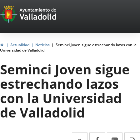
Portal
Jump to content
Web
del
Ayuntamiento
Home
Actualidad
Noticias
Seminci Joven sigue estrechando lazos con la
Universidad de Valladolid
de
Seminci Joven sigue
Valladolid
estrechando lazos
con la Universidad
de Valladolid
Twitter
Enlace
Facebook
Enlace
Linked
Enlace
P