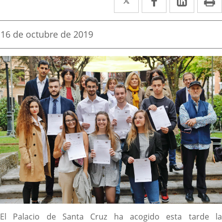
a
a
a
una
una
una
Fecha
16 de octubre de 2019
de
aplicación
aplicación
aplica
la
noticia
externa.
externa.
extern
Descripción
El Palacio de Santa Cruz ha acogido esta tarde la