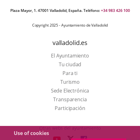
Plaza Mayor, 1. 47001 Valladolid, España. Teléfono:
+34 983 426 100
Copyright 2025 - Ayuntamiento de Valladolid
valladolid.es
El Ayuntamiento
Tu ciudad
Para ti
This
Turismo
link
Link
Sede Electrónica
will
to
Transparencia
open
external
Participación
in
application.
a
Otras webs del ayuntamiento
Use of cookies
pop-
aderSocial
LINK
LINK
LINK