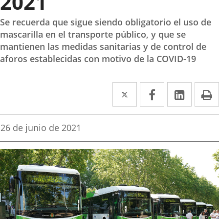
2021
Se recuerda que sigue siendo obligatorio el uso de
mascarilla en el transporte público, y que se
mantienen las medidas sanitarias y de control de
aforos establecidas con motivo de la COVID-19
Twitter
Enlace
Facebook
Enlace
Linked
Enlace
P
a
a
a
una
una
una
Fecha
26 de junio de 2021
de
aplicación
aplicación
aplica
la
noticia
externa.
externa.
extern