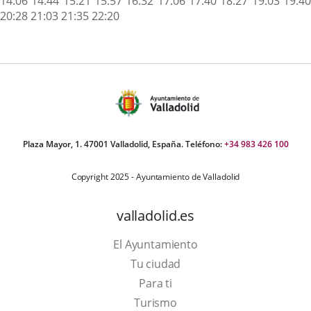
14:06 14:44 15:21 15:57 16:32 17:06 17:40 18:27 19:03 19:40
20:28 21:03 21:35 22:20
Plaza Mayor, 1. 47001 Valladolid, España. Teléfono:
+34 983 426 100
Copyright 2025 - Ayuntamiento de Valladolid
valladolid.es
El Ayuntamiento
Tu ciudad
Para ti
This
Turismo