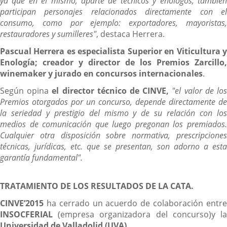
ya que en el mismo, aparte de técnicos y enólogos, también
participan personajes relacionados directamente con el
consumo, como por ejemplo: exportadores, mayoristas,
restauradores y sumilleres"
, destaca Herrera.
Pascual Herrera es especialista Superior en Viticultura y
Enología; creador y director de los Premios Zarcillo,
winemaker y jurado en concursos internacionales
.
Según opina
el director técnico de CINVE,
"el valor de lo
Premios otorgados por un concurso, depende directamente de
la seriedad y prestigio del mismo y de su relación con los
medios de comunicación que luego pregonan los premiados.
Cualquier otra disposición sobre normativa, prescripciones
técnicas, jurídicas, etc. que se presentan, son adorno a esta
garantía fundamental".
TRATAMIENTO DE LOS RESULTADOS DE LA CATA.
CINVE’2015
ha cerrado un acuerdo de colaboración entre
INSOCFERIAL
(empresa organizadora del concurso)y l
Universidad de Valladolid (UVA)