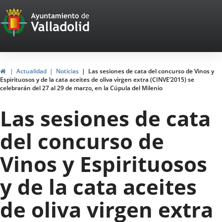
Portal
Jump to content
Web
del
Ayuntamiento
Home
Actualidad
Noticias
Las sesiones de cata del concurso de Vinos y
Espirituosos y de la cata aceites de oliva virgen extra (CINVE’2015) se
de
celebrarán del 27 al 29 de marzo, en la Cúpula del Milenio
Valladolid
Las sesiones de cata
del concurso de
Vinos y Espirituosos
y de la cata aceites
de oliva virgen extra