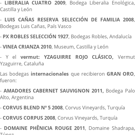
-
LIBERALIA CUATRO 2009
, Bodega Liberalia Enológica
Castilla y León
-
LUIS CAÑAS RESERVA SELECCIÓN DE FAMILIA 2008
Bodegas Luis Cañas, País Vasco
-
PX ROBLES SELECCIÓN 1927
, Bodegas Robles, Andalucía
-
VINEA CRIANZA 2010
, Museum, Castilla y León
- Y el
vermut:
YZAGUIRRE ROJO CLÁSICO,
Vermu
Yzaguirre, Cataluña
Las bodegas
internacionales
que recibieron
GRAN ORO
fueron:
-
AMADORES CABERNET SAUVIGNON 2011,
Bodega Pal
Alto, Argentina
-
CORVUS BLEND Nº 5
2008
, Corvus Vineyards, Turquía
-
CORVUS CORPUS 2008
, Corvus Vineyards, Turquía
-
DOMAINE PHÊNICIA ROUGE 2011
, Domaine Shadrapa
Túnez