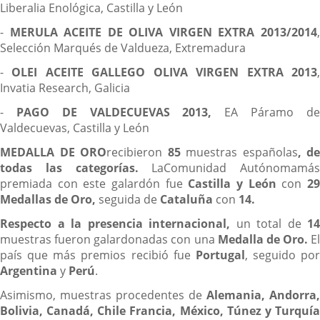
Liberalia Enológica, Castilla y León
-
MERULA ACEITE DE OLIVA VIRGEN EXTRA 2013/2014
Selección Marqués de Valdueza, Extremadura
-
OLEI ACEITE GALLEGO OLIVA VIRGEN EXTRA 2013
Invatia Research, Galicia
-
PAGO DE VALDECUEVAS 2013,
EA Páramo d
Valdecuevas, Castilla y León
MEDALLA DE ORO
recibieron
85
muestras españolas
, de
todas las categorías.
LaComunidad Autónomamás
premiada con este galardón fue
Castilla y León
con
2
Medallas de Oro,
seguida de
Cataluña
con
14.
Respecto a la presencia internacional,
un total de
14
muestras fueron galardonadas con una
Medalla de Oro.
El
país que más premios recibió fue
Portugal
, seguido por
Argentina
y
Perú
.
Asimismo, muestras procedentes de
Alemania, Andorra,
Bolivia, Canadá, Chile Francia, México, Túnez y Turquía