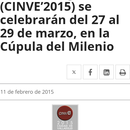
(CINVE’2015) se
celebrarán del 27 al
29 de marzo, en la
Cúpula del Milenio
Twitter
Enlace
Facebook
Enlace
Linked
Enlace
P
a
a
a
una
una
una
Fecha
11 de febrero de 2015
de
aplicación
aplicación
aplica
la
noticia
externa.
externa.
extern