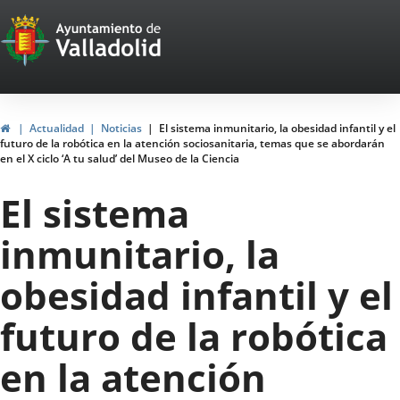
Portal
Jump to content
Web
del
Ayuntamiento
Home
Actualidad
Noticias
El sistema inmunitario, la obesidad infantil y el
futuro de la robótica en la atención sociosanitaria, temas que se abordarán
de
en el X ciclo ‘A tu salud’ del Museo de la Ciencia
Valladolid
El sistema
inmunitario, la
obesidad infantil y el
futuro de la robótica
en la atención