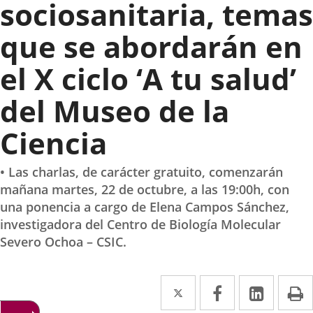
sociosanitaria, temas
que se abordarán en
el X ciclo ‘A tu salud’
del Museo de la
Ciencia
• Las charlas, de carácter gratuito, comenzarán
mañana martes, 22 de octubre, a las 19:00h, con
una ponencia a cargo de Elena Campos Sánchez,
investigadora del Centro de Biología Molecular
Severo Ochoa – CSIC.
Twitter
Enlace
Facebook
Enlace
Linked
Enlace
P
a
a
a