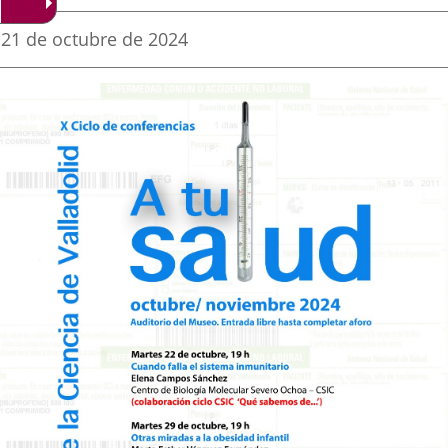
una
una
una
Fecha
21 de octubre de 2024
de
aplicación
aplicación
aplica
la
noticia
externa.
externa.
extern