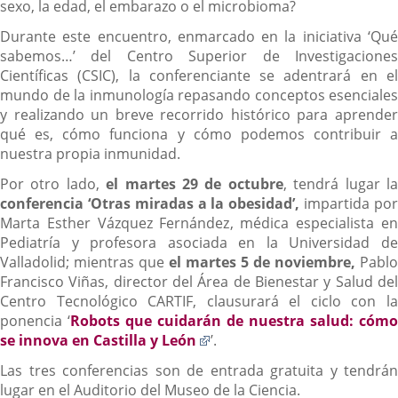
sexo, la edad, el embarazo o el microbioma?
Durante este encuentro, enmarcado en la iniciativa ‘Qué
sabemos…’ del Centro Superior de Investigaciones
Científicas (CSIC), la conferenciante se adentrará en el
mundo de la inmunología repasando conceptos esenciales
y realizando un breve recorrido histórico para aprender
qué es, cómo funciona y cómo podemos contribuir a
nuestra propia inmunidad.
Por otro lado,
el martes 29 de octubre
, tendrá lugar l
conferencia ‘Otras miradas a la obesidad’,
impartida po
Marta Esther Vázquez Fernández, médica especialista en
Pediatría y profesora asociada en la Universidad de
Valladolid; mientras que
el martes 5 de noviembre,
Pablo
Francisco Viñas, director del Área de Bienestar y Salud del
Centro Tecnológico CARTIF, clausurará el ciclo con la
ponencia ‘
Robots que cuidarán de nuestra salud: cómo
Enlace
se innova en Castilla y León
’.
a
Las tres conferencias son de entrada gratuita y tendrán
una
lugar en el Auditorio del Museo de la Ciencia.
aplicación