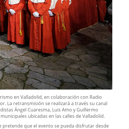
urismo en Valladolid, en colaboración con Radio
or. La retransmisión se realizará a través su canal
istas Ángel Cuaresma, Luis Amo y Guillermo
municipales ubicadas en las calles de Valladolid.
 se pretende que el evento se pueda disfrutar desde