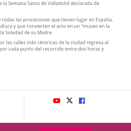
de la Semana Santa de Valladolid declarada de
e todas las procesiones que tienen lugar en España,
ltura y que convierten el acto en un "museo en la
 la Soledad de su Madre.
por las calles más céntricas de la ciudad regresa al
or cada punto del recorrido entre dos horas y
avaHeaderSocial
LINK
LINK
LINK
TO
TO
TO
EXTERNAL
EXTERNAL
EXTERNAL
APPLICATION.
APPLICATION.
APPLICATION.