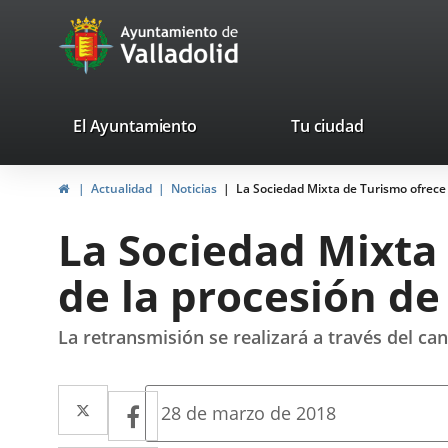
Portal
Jump to content
avaTop
Web
del
Ayuntamiento
valladolid.es
El Ayuntamiento
Tu ciudad
de
Home
Actualidad
Noticias
La Sociedad Mixta de Turismo ofrece 
Valladolid
La Sociedad Mixta 
de la procesión de
La retransmisión se realizará a través del ca
Twitter
Enlace
Facebook
Enlace
Fecha
28 de marzo de 2018
de
a
a