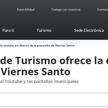
Accesibilidad
Trabaja con nosotros
Contac
This
Li
Para ti
Turismo
Sede Electrónica
link
to
will
ex
la emisión en directo de la procesión de Viernes Santo
open
ap
in
de Turismo ofrece la 
a
pop-
 Viernes Santo
up
window.
nal Youtube y las pantallas municipales