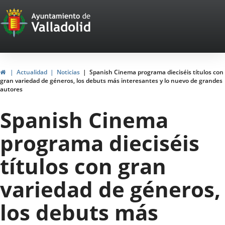
Portal
Jump to content
Web
del
Ayuntamiento
Home
Actualidad
Noticias
Spanish Cinema programa dieciséis títulos con
gran variedad de géneros, los debuts más interesantes y lo nuevo de grandes
de
autores
Valladolid
Spanish Cinema
programa dieciséis
títulos con gran
variedad de géneros,
los debuts más