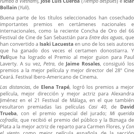
rumbo a Vietnam
),
José Luis Cuerda
(
Tiempo después
) e
Icia
Bollain
(
Yuli
).
Buena parte de los títulos seleccionados han cosechado
importantes premios en certámenes nacionales e
internacionales, como la reciente Concha de Oro del 66
Festival de Cine de San Sebastián para
Entre dos aguas
, qu
han convertido a
Isaki Lacuesta
en uno de los seis autores
que ha ganado dos veces el certamen donostiarra. Y
Yuli
que ha logrado el Premio al mejor guion para Paul
Laverty. A su vez,
Petra
, de
Jaime Rosales
, consiguió lo
premios a la mejor película y mejor director del 28º Cine
Ceará. Festival Ibero-Americano de Cinema.
Las distancias
, de
Elena Trapé
, logró los premios a mejo
película, mejor dirección y mejor actriz para Alexandra
Jiménez en el 21 Festival de Málaga, en el que también
resultaron premiadas las películas
Casi 40
, de
David
Trueba
, con el premio especial del jurado;
Mi querida
cofradía
, que recibió el premio del público y la Biznaga de
Plata a la mejor actriz de reparto para Carmen Flores, y
Con
el viento
como mejor película española de la sección