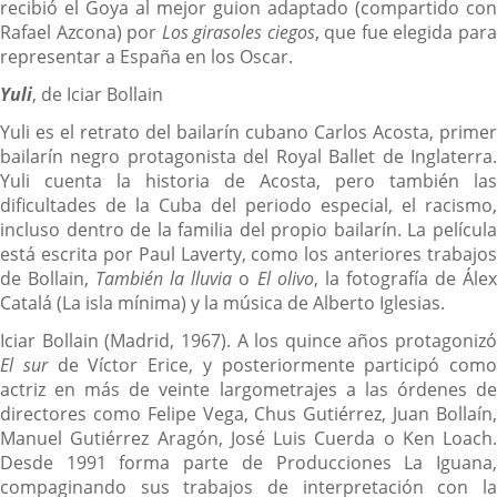
recibió el Goya al mejor guion adaptado (compartido con
Rafael Azcona) por
Los girasoles ciegos
, que fue elegida par
representar a España en los Oscar.
Yuli
, de Iciar Bollain
Yuli es el retrato del bailarín cubano Carlos Acosta, primer
bailarín negro protagonista del Royal Ballet de Inglaterra.
Yuli cuenta la historia de Acosta, pero también las
dificultades de la Cuba del periodo especial, el racismo,
incluso dentro de la familia del propio bailarín. La película
está escrita por Paul Laverty, como los anteriores trabajos
de Bollain,
También la lluvia
o
El olivo
, la fotografía de Ále
Catalá (La isla mínima) y la música de Alberto Iglesias.
Iciar Bollain (Madrid, 1967). A los quince años protagonizó
El sur
de Víctor Erice, y posteriormente participó como
actriz en más de veinte largometrajes a las órdenes de
directores como Felipe Vega, Chus Gutiérrez, Juan Bollaín,
Manuel Gutiérrez Aragón, José Luis Cuerda o Ken Loach.
Desde 1991 forma parte de Producciones La Iguana,
compaginando sus trabajos de interpretación con la