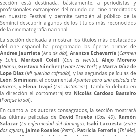
sección está destinada, básicamente, a periodistas y
profesionales extranjeros del mundo del cine acreditados
en nuestro Festival y permite también al público de la
Seminci descubrir algunos de los títulos más reconocidos
de la cinematografía nacional.
La sección dedicada a mostrar los títulos más destacados
del cine español ha programado las óperas primas de
Andrea Jaurrieta
(
Ana de día
),
Arantxa Echevarría
(
Carme
y Lola
),
Meritxell Colell
(
Con el viento
),
Alejo Moreno
(
Diana
),
Gustavo Sánchez
(
I Hate New York
) y
Marta Díaz de
Lope Díaz
(
Mi querida cofradía
), y las segundas películas de
León Siminiani
, el documental
Apuntes para una película de
atracos
, y
Elena Trapé
(
Las distancias
). También debuta en
la dirección el cortometrajista
Nicolás Cardoso Basteir
(
Porque la sal
).
En cuanto a los autores consagrados, la sección mostrará
las últimas películas de
David Trueba
(
Casi 40
),
Ramón
Salazar
(
La enfermedad del domingo
),
Isaki Lacuesta
(
Entr
dos aguas
),
Jaime Rosales
(
Petra
),
Patricia Ferreria
(
Thi Mai,