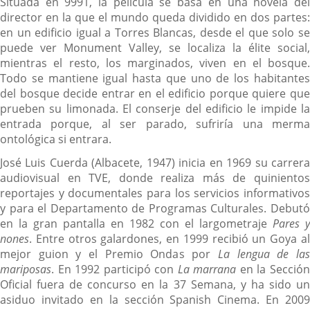
Situada en 9991, la película se basa en una novela del
director en la que el mundo queda dividido en dos partes:
en un edificio igual a Torres Blancas, desde el que solo se
puede ver Monument Valley, se localiza la élite social,
mientras el resto, los marginados, viven en el bosque.
Todo se mantiene igual hasta que uno de los habitantes
del bosque decide entrar en el edificio porque quiere que
prueben su limonada. El conserje del edificio le impide la
entrada porque, al ser parado, sufriría una merma
ontológica si entrara.
José Luis Cuerda (Albacete, 1947) inicia en 1969 su carrera
audiovisual en TVE, donde realiza más de quinientos
reportajes y documentales para los servicios informativos
y para el Departamento de Programas Culturales. Debutó
en la gran pantalla en 1982 con el largometraje
Pares y
nones
. Entre otros galardones, en 1999 recibió un Goya al
mejor guion y el Premio Ondas por
La lengua de la
mariposas
. En 1992 participó con
La marrana
en la Secció
Oficial fuera de concurso en la 37 Semana, y ha sido un
asiduo invitado en la sección Spanish Cinema. En 2009