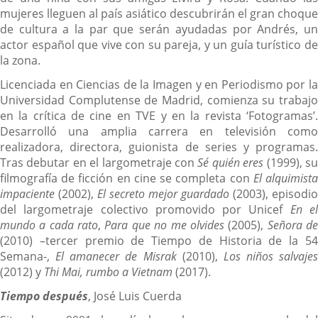
mujeres lleguen al país asiático descubrirán el gran choque
de cultura a la par que serán ayudadas por Andrés, un
actor español que vive con su pareja, y un guía turístico de
la zona.
Licenciada en Ciencias de la Imagen y en Periodismo por la
Universidad Complutense de Madrid, comienza su trabajo
en la crítica de cine en TVE y en la revista ‘Fotogramas’.
Desarrolló una amplia carrera en televisión como
realizadora, directora, guionista de series y programas.
Tras debutar en el largometraje con
Sé quién eres
(1999), s
filmografía de ficción en cine se completa con
El alquimist
impaciente
(2002),
El secreto mejor guardado
(2003), episodio
del largometraje colectivo promovido por Unicef
En e
mundo a cada rato
,
Para que no me olvides
(2005),
Señora d
(2010) –tercer premio de Tiempo de Historia de la 54
Semana-,
El amanecer de Misrak
(2010),
Los niños salvajes
(2012) y
Thi Mai, rumbo a Vietnam
(2017).
Tiempo después
, José Luis Cuerda