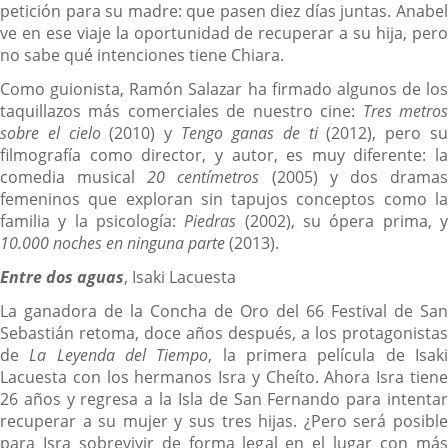
petición para su madre: que pasen diez días juntas. Anabel
ve en ese viaje la oportunidad de recuperar a su hija, pero
no sabe qué intenciones tiene Chiara.
Como guionista, Ramón Salazar ha firmado algunos de los
taquillazos más comerciales de nuestro cine:
Tres metro
sobre el cielo
(2010) y
Tengo ganas de ti
(2012), pero s
filmografía como director, y autor, es muy diferente: la
comedia musical
20 centímetros
(2005) y dos drama
femeninos que exploran sin tapujos conceptos como la
familia y la psicología:
Piedras
(2002), su ópera prima, 
10.000 noches en ninguna parte
(2013).
Entre dos aguas
, Isaki Lacuesta
La ganadora de la Concha de Oro del 66 Festival de San
Sebastián retoma, doce años después, a los protagonistas
de
La Leyenda del Tiempo
, la primera película de Isak
Lacuesta con los hermanos Isra y Cheíto. Ahora Isra tiene
26 años y regresa a la Isla de San Fernando para intentar
recuperar a su mujer y sus tres hijas. ¿Pero será posible
para Isra sobrevivir de forma legal en el lugar con más