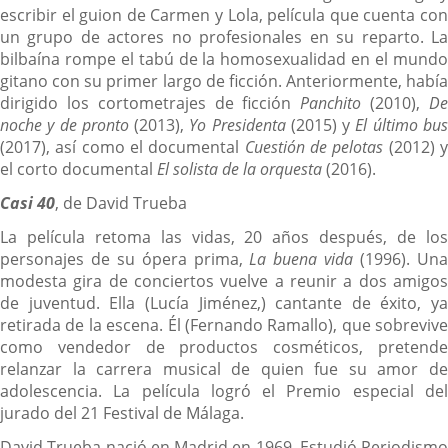
escribir el guion de Carmen y Lola, película que cuenta con
un grupo de actores no profesionales en su reparto. La
bilbaína rompe el tabú de la homosexualidad en el mundo
gitano con su primer largo de ficción. Anteriormente, había
dirigido los cortometrajes de ficción
Panchito
(2010),
D
noche y de pronto
(2013),
Yo Presidenta
(2015) y
El último bu
(2017), así como el documental
Cuestión de pelotas
(2012) 
el corto documental
El solista de la orquesta
(2016).
Casi 40
, de David Trueba
La película retoma las vidas, 20 años después, de los
personajes de su ópera prima,
La buena vida
(1996). Un
modesta gira de conciertos vuelve a reunir a dos amigos
de juventud. Ella (Lucía Jiménez,) cantante de éxito, ya
retirada de la escena. Él (Fernando Ramallo), que sobrevive
como vendedor de productos cosméticos, pretende
relanzar la carrera musical de quien fue su amor de
adolescencia. La película logró el Premio especial del
jurado del 21 Festival de Málaga.
David Trueba nació en Madrid en 1969. Estudió Periodismo