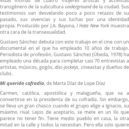
vidas íntimas de cuatro mujeres artistas y activistas
transgénero de la subcultura
underground
de la ciudad. Sus
testimonios van desvelando poco a poco retazos de su
pasado, sus vivencias y sus luchas por una identidad
propia. Producido por J.A. Bayona,
I Hate New York
muestr
otra cara de la transexualidad.
Gustavo Sánchez debuta con este trabajo en el cine con un
documental en el que ha empleado 10 años de trabajo.
Periodista de profesión, Gustavo Sánchez (Úbeda, 1978) ha
empleado una década para completar casi 70 entrevistas a
artistas, músicos, gogós,
disc-jockeys
, cineastas y dueños d
clubs.
Mi querida cofradía
, de Marta Díaz de Lope Díaz
Carmen, católica, apostólica y malagueña, que va a
convertirse en la presidenta de su cofradía. Sin embargo,
se lleva un gran chasco cuando el grupo elige a Ignacio, su
máximo rival. Lejos de aceptarlo, se mete en un lío que
parece no tener fin. Tiene medio pueblo en casa, la otra
mitad en la calle y todos la necesitan. Pero ella solo quiere