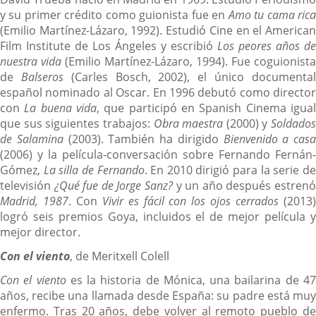
y su primer crédito como guionista fue en
Amo tu cama ric
(Emilio Martínez-Lázaro, 1992). Estudió Cine en el American
Film Institute de Los Ángeles y escribió
Los peores años de
nuestra vida
(Emilio Martínez-Lázaro, 1994). Fue coguionista
de
Balseros
(Carles Bosch, 2002), el único documenta
español nominado al Oscar. En 1996 debutó como director
con
La buena vida
, que participó en Spanish Cinema igua
que sus siguientes trabajos:
Obra maestra
(2000) y
Soldados
de Salamina
(2003). También ha dirigido
Bienvenido a casa
(2006) y la película-conversación sobre Fernando Fernán-
Gómez,
La silla de Fernando
. En 2010 dirigió para la serie d
televisión
¿Qué fue de Jorge Sanz?
y un año después estren
Madrid, 1987
. Con
Vivir es fácil con los ojos cerrados
(2013
logró seis premios Goya, incluidos el de mejor película y
mejor director.
Con el viento
, de Meritxell Colell
Con el viento
es la historia de Mónica, una bailarina de 4
años, recibe una llamada desde España: su padre está muy
enfermo. Tras 20 años, debe volver al remoto pueblo de