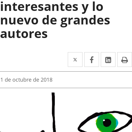
interesantes y lo
nuevo de grandes
autores
Twitter
Enlace
Facebook
Enlace
Linked
Enlace
P
a
a
a
una
una
una
Fecha
1 de octubre de 2018
de
aplicación
aplicación
aplica
la
noticia
externa.
externa.
extern