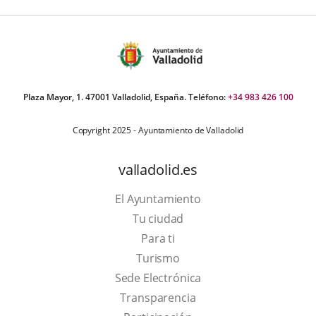
Plaza Mayor, 1. 47001 Valladolid, España. Teléfono:
+34 983 426 100
Copyright 2025 - Ayuntamiento de Valladolid
valladolid.es
El Ayuntamiento
Tu ciudad
Para ti
This
Turismo
link
Link
Sede Electrónica
will
to
Transparencia