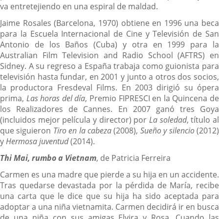
va entretejiendo en una espiral de maldad.
Jaime Rosales (Barcelona, 1970) obtiene en 1996 una beca
para la Escuela Internacional de Cine y Televisión de San
Antonio de los Baños (Cuba) y otra en 1999 para la
Australian Film Television and Radio School (AFTRS) en
Sidney. A su regreso a España trabaja como guionista para
televisión hasta fundar, en 2001 y junto a otros dos socios,
la productora Fresdeval Films. En 2003 dirigió su ópera
prima,
Las horas del día
, Premio FIPRESCI en la Quincena d
los Realizadores de Cannes. En 2007 ganó tres Goya
(incluidos mejor película y director) por
La soledad
, título a
que siguieron
Tiro en la cabeza
(2008),
Sueño y silencio
(2012
y
Hermosa juventud
(2014).
Thi Mai, rumbo a Vietnam
, de Patricia Ferreira
Carmen es una madre que pierde a su hija en un accidente.
Tras quedarse devastada por la pérdida de María, recibe
una carta que le dice que su hija ha sido aceptada para
adoptar a una niña vietnamita. Carmen decidirá ir en busca
de una niña con sus amigas Elvira y Rosa. Cuando las