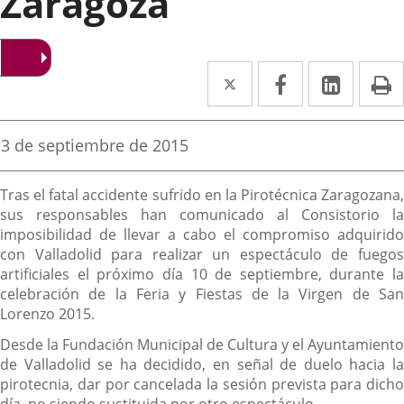
Zaragoza
Twitter
Enlace
Facebook
Enlace
Linked
Enlace
P
a
a
a
una
una
una
Fecha
3 de septiembre de 2015
de
aplicación
aplicación
aplica
la
Descripción
noticia
externa.
externa.
extern
Tras el fatal accidente sufrido en la Pirotécnica Zaragozana,
sus responsables han comunicado al Consistorio la
imposibilidad de llevar a cabo el compromiso adquirido
con Valladolid para realizar un espectáculo de fuegos
artificiales el próximo día 10 de septiembre, durante la
celebración de la Feria y Fiestas de la Virgen de San
Lorenzo 2015.
Desde la Fundación Municipal de Cultura y el Ayuntamiento
de Valladolid se ha decidido, en señal de duelo hacia la
pirotecnia, dar por cancelada la sesión prevista para dicho