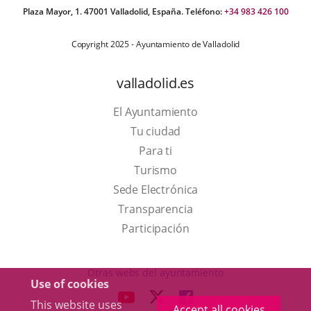
Plaza Mayor, 1. 47001 Valladolid, España. Teléfono:
+34 983 426 100
Copyright 2025 - Ayuntamiento de Valladolid
valladolid.es
El Ayuntamiento
Tu ciudad
Para ti
This
Turismo
link
Link
Sede Electrónica
will
to
Transparencia
open
external
Participación
in
application.
a
Otras webs del ayuntamiento
Use of cookies
pop-
aderSocial
LINK
LINK
LINK
This website uses
up
Accept all cookies