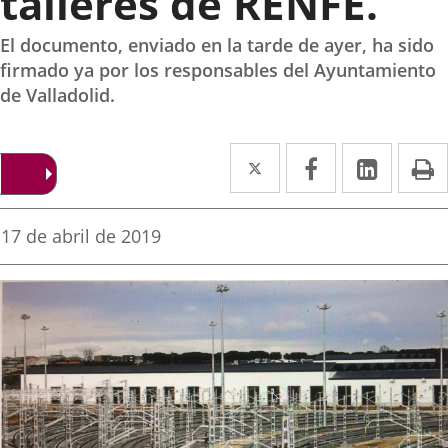
talleres de RENFE.
El documento, enviado en la tarde de ayer, ha sido
firmado ya por los responsables del Ayuntamiento
de Valladolid.
Twitter
Enlace
Facebook
Enlace
Linked
Enlace
P
a
a
a
una
una
una
Fecha
17 de abril de 2019
de
aplicación
aplicación
aplica
la
noticia
externa.
externa.
extern