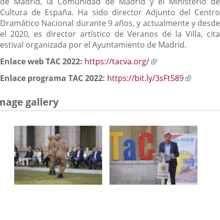
de Madrid, la Comunidad de Madrid y el Ministerio de
Cultura de España. Ha sido director Adjunto del Centro
Dramático Nacional durante 9 años, y actualmente y desde
el 2020, es director artístico de Veranos de la Villa, cita
estival organizada por el Ayuntamiento de Madrid.
Enlace
Enlace web TAC 2022:
https://tacva.org/
a
Enlace
Enlace programa TAC 2022:
https://bit.ly/3sFt589
una
a
aplicación
una
mage gallery
externa.
aplicac
externa