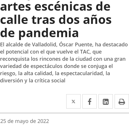
artes escénicas de
calle tras dos años
de pandemia
El alcalde de Valladolid, Óscar Puente, ha destacado
el potencial con el que vuelve el TAC, que
reconquista los rincones de la ciudad con una gran
variedad de espectáculos donde se conjuga el
riesgo, la alta calidad, la espectacularidad, la
diversión y la crítica social
Twitter
Enlace
Facebook
Enlace
Linked
Enlace
P
a
a
a
una
una
una
Fecha
25 de mayo de 2022
de
aplicación
aplicación
aplica