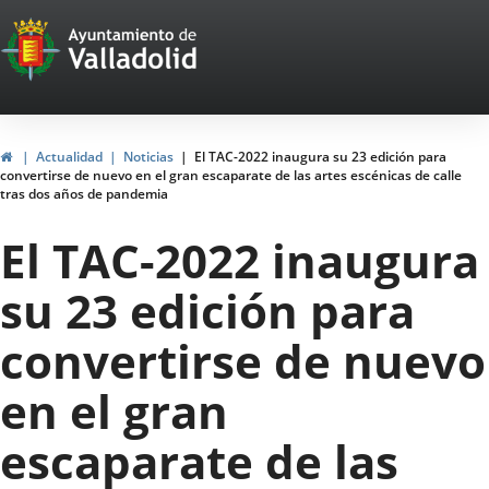
Portal
Jump to content
Web
del
Ayuntamiento
Home
Actualidad
Noticias
El TAC-2022 inaugura su 23 edición para
convertirse de nuevo en el gran escaparate de las artes escénicas de calle
de
tras dos años de pandemia
Valladolid
El TAC-2022 inaugura
su 23 edición para
convertirse de nuevo
en el gran
escaparate de las