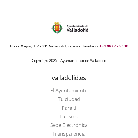
Plaza Mayor, 1. 47001 Valladolid, España. Teléfono:
+34 983 426 100
Copyright 2025 - Ayuntamiento de Valladolid
valladolid.es
El Ayuntamiento
Tu ciudad
Para ti
This
Turismo
link
Link
Sede Electrónica
will
to
Transparencia