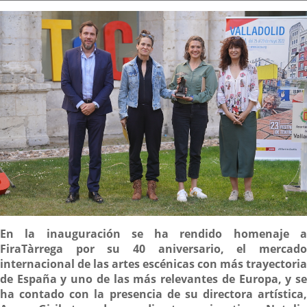
la
noticia
externa.
externa.
extern
Descripción
En la inauguración se ha rendido homenaje a
FiraTàrrega por su 40 aniversario, el mercado
internacional de las artes escénicas con más trayectoria
de España y uno de las más relevantes de Europa, y se
ha contado con la presencia de su directora artística,