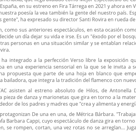
España, en su estreno en Fira Tárrega en 2021 y ahora en V
 nuestra poesía la vea también la gente del nuestro país. 
s gente", ha expresado su director Santi Rovira en rueda de
ón, como sus anteriores espectáculos, en esta ocasión co
cide un día dejar su vida e irse. Es un "éxodo por el bosque
as personas en una situación similar y se entablan relac
vira.
a integrado a la perfección Verso libre la exposición qu
pa en una experiencia sensorial en la que se le invita a s
una propuesta que parte de una hoja en blanco que empe
la bailadora, que integra la tradición del flamenco con nu
TAC asisten al estreno absoluto de Hilos, de Antonella
a pieza de danza y marionetas que gira en torno a la mate
dedor de los padres y madres que "crea y alimenta y energí
s protagonizan De una en una, de Métrica Bárbara. "Trabaj
fa Barbara Cappi, cuyo espectáculo de danza gira en torno a
en, se rompen, cortan, una vez rotas no se arreglan… Juga