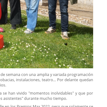
 fin de semana con una amplia y variada programación
crobacias, instalaciones, teatro... Por delante quedan
ios.
a se han vivido "momentos inolvidables" y que por
os asistentes" durante mucho tiempo.
lle en los Premios Max 2022, pero que solamente se