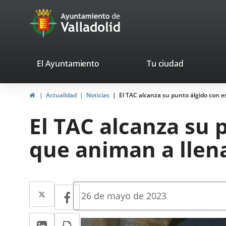
Portal
Jump to content
avaTop
Web
del
Ayuntamiento
valladolid.es
El Ayuntamiento
Tu ciudad
de
Home
Actualidad
Noticias
El TAC alcanza su punto álgido con e
Valladolid
El TAC alcanza su 
que animan a llena
Twitter
Enlace
Facebook
Enlace
Fecha
26 de mayo de 2023
de
a
a
la
Linkedin
Enlace
Print
una
noticia