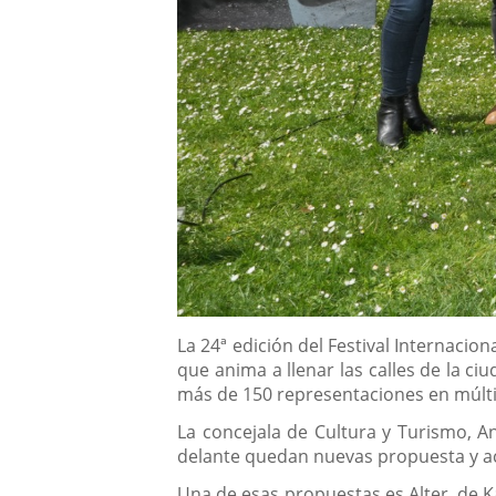
Descripción
La 24ª edición del Festival Internacio
que anima a llenar las calles de la ciu
más de 150 representaciones en múltip
La concejala de Cultura y Turismo, 
delante quedan nuevas propuesta y ac
Una de esas propuestas es Alter, de 