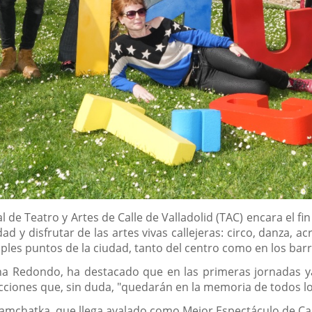
nal de Teatro y Artes de Calle de Valladolid (TAC) encara el
dad y disfrutar de las artes vivas callejeras: circo, danza, a
les puntos de la ciudad, tanto del centro como en los barr
Ana Redondo, ha destacado que en las primeras jornadas y
ciones que, sin duda, "quedarán en la memoria de todos l
Kamchatka, que llega avalado como Mejor Espectáculo de Ca