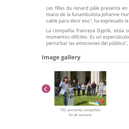
Les filles du renard pâle presenta en
mano de la funambulista Johanne Humil
cable para decir eso", ha expresado l
La compañía francesa Dyptik, sitúa su
momentos difíciles. Es un espectáculo 
perturbar las emociones del público",
Image gallery
previus
TAC presenta compañías
fin de semana
Number