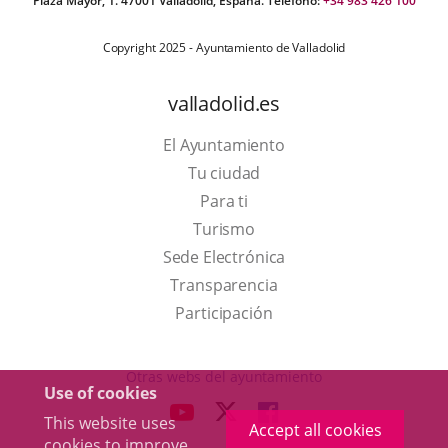
Plaza Mayor, 1. 47001 Valladolid, España. Teléfono:
+34 983 426 100
Copyright 2025 - Ayuntamiento de Valladolid
valladolid.es
El Ayuntamiento
Tu ciudad
Para ti
This
Turismo
link
Link
Sede Electrónica
will
to
Transparencia
open
external
Participación
in
application.
a
Otras webs del ayuntamiento
Use of cookies
pop-
aderSocial
LINK
LINK
LINK
This website uses
up
Accept all cookies
TO
TO
TO
cookies to improve