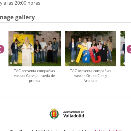
y a las 20:00 horas.
mage gallery
previus
TAC presenta compañías
TAC presenta compañías
TAC
vascas Carvajal rueda de
vascas Grupo Cias y
prensa
Artekale
umber
iders: