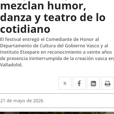
mezclan humor,
danza y teatro de lo
cotidiano
El festival entregó el Comediante de Honor al
Departamento de Cultura del Gobierno Vasco y al
Instituto Etxepare en reconocimiento a veinte años
de presencia ininterrumpida de la creación vasca en
Valladolid.
Twitter
Enlace
Facebook
Enlace
Linked
Enlace
P
a
a
a
una
una
una
Fecha
21 de mayo de 2026
de
aplicación
aplicación
aplica
la