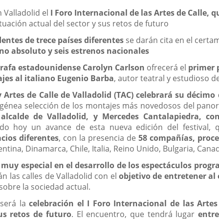
n Valladolid el
I Foro Internacional de las Artes de Calle, 
ituación actual del sector y sus retos de futuro
entes de trece países diferentes
se darán cita en el certa
no absoluto y seis estrenos nacionales
ógrafa estadounidense Carolyn Carlson
ofrecerá el
primer 
jes al italiano Eugenio Barba
, autor teatral y estudioso d
y Artes de Calle de Valladolid (TAC) celebrará su décimo
énea selección de los montajes más novedosos del panora
 alcalde de Valladolid, y Mercedes Cantalapiedra, co
ado hoy un avance de esta nueva edición del festival,
cios diferentes
, con la presencia de
58 compañías, proce
entina, Dinamarca, Chile, Italia, Reino Unido, Bulgaria, Cana
 muy especial en el desarrollo de los espectáculos prog
n las calles de Valladolid con el
objetivo de entretener al
sobre la sociedad actual.
 será la
celebración el I Foro Internacional de las Artes
us retos de futuro
. El encuentro, que tendrá lugar
entre