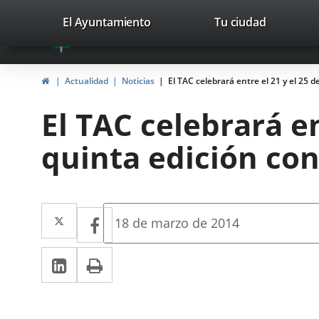
Portal
Jump to content
valladolid.es
El Ayuntamiento
Tu ciudad
avaTop
Web
del
Home
Actualidad
Noticias
El TAC celebrará entre el 21 y el 25
Ayuntamiento
El TAC celebrará e
de
quinta edición co
Valladolid
Twitter
Enlace
Facebook
Enlace
Fecha
18 de marzo de 2014
de
a
a
la
Linkedin
Enlace
Print
una
noticia
una
a
aplicación
aplicación
una
externa.
externa.