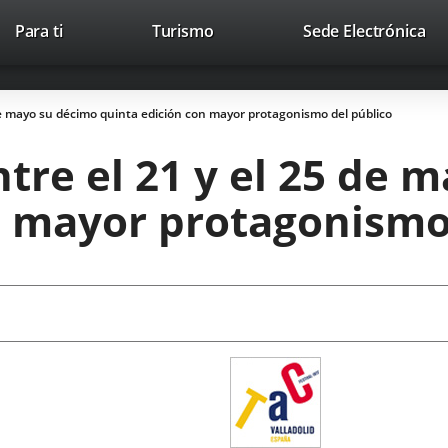
This
Li
Para ti
Turismo
Sede Electrónica
Accesibilidad
Trabaja con nosotros
Contac
link
to
will
ext
open
app
 de mayo su décimo quinta edición con mayor protagonismo del público
in
a
ntre el 21 y el 25 de 
pop-
up
n mayor protagonismo
window.