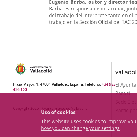
Eugenio Barba, autor y director tea
Barba es responsable de acuñar, junto
del trabajo del intérprete tanto en el 
trabajo en la Sección Oficial del TAC 2
valladol
El Ayunt
Plaza Mayor, 1. 47001 Valladolid, España. Teléfono:
+34 983
426 100
Para ti
Sede Elec
Copyright 2025 - Ayuntamiento de Valladolid
Participa
Use of cookies
This website uses cookies to improve yo
how you can change your settings
.