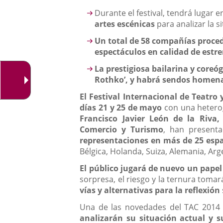
aplicación
Descripción
Durante el festival, tendrá lugar e
externa.
artes escénicas
para analizar la s
Un total de 58 compañías proced
espectáculos en calidad
de estre
La prestigiosa bailarina y core
Rothko’, y habrá sendos homena
El Festival Internacional de Teatro 
días 21 y 25 de mayo
con una heterog
Francisco Javier León de la Riva,
Comercio y Turismo
, han present
representaciones en más de 25 espa
Bélgica, Holanda, Suiza, Alemania, Arg
El público jugará de nuevo un papel
sorpresa, el riesgo y la ternura tomará
vías y alternativas para la reflexión
Una de las novedades del TAC 2014
analizarán su situación actual y s