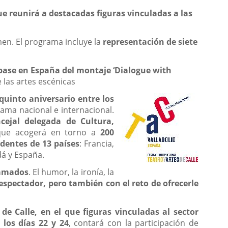
que reunirá a destacadas figuras vinculadas a las
men. El programa incluye la
representación de siete
pase en España del montaje ‘Dialogue with
e las artes escénicas
 quinto aniversario entre los
ma nacional e internacional.
ncejal delegada de Cultura,
 que acogerá en torno a
200
dentes de 13 países
: Francia,
dá y España.
ramados
. El humor, la ironía, la
 espectador, pero también con el reto de ofrecerle
 de Calle, en el que figuras vinculadas al sector
 los días 22 y 24
, contará con la participación de