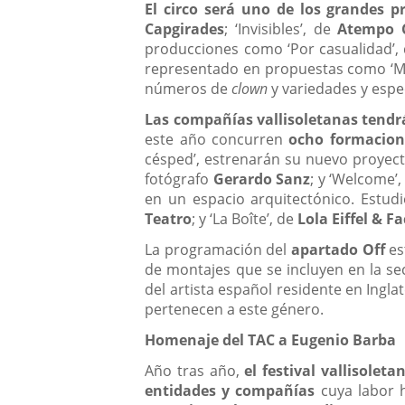
El circo
será uno de los grandes p
Capgirades
; ‘Invisibles’, de
Atempo C
producciones como ‘Por casualidad’,
representado en propuestas como ‘Mr
números de
clown
y variedades y espe
Las compañías vallisoletanas tendr
este año concurren
ocho formacion
césped’, estrenarán su nuevo proyecto,
fotógrafo
Gerardo Sanz
; y ‘Welcome’
en un espacio arquitectónico. Estudio
Teatro
; y ‘La Boîte’, de
Lola Eiffel & 
La programación del
apartado Off
es
de montajes que se incluyen en la sec
del artista español residente en Ingla
pertenecen a este género.
Homenaje del TAC a Eugenio Barba
Año tras año,
el festival vallisole
entidades y compañías
cuya labor h