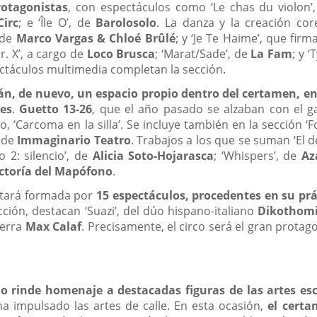
rotagonistas
, con espectáculos como ‘Le chas du violon’
irc
; e ‘Île O’, de
Barolosolo
. La danza y la creación co
 de
Marco Vargas & Chloé Brûlé
; y ‘Je Te Haime’, que fir
. X’, a cargo de
Loco Brusca
; ‘Marat/Sade’, de
La Fam
; y 
ctáculos multimedia completan la sección.
án, de nuevo, un espacio propio dentro del certamen, e
es
.
Guetto 13-26
, que el año pasado se alzaban con el g
 ‘Carcoma en la silla’. Se incluye también en la sección ‘F
, de
Immaginario Teatro
. Trabajos a los que se suman ‘El 
 2: silencio’, de
Alicia Soto-Hojarasca
; ‘Whispers’, de
Az
Factoría del Mapófono
.
tará formada por
15 espectáculos, procedentes en su prác
ción, destacan ‘Suazi’, del dúo hispano-italiano
Dikothom
terra
Max Calaf
. Precisamente, el circo será el gran prota
tano rinde homenaje a destacadas figuras de las artes e
a impulsado las artes de calle. En esta ocasión,
el certa