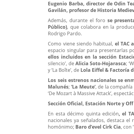
Eugenio Barba, director de Odin Tea
Gavilán, profesor de Historia Mediev
Además, durante el foro
se present
Público)
, que colabora en la producc
Rodrigo Pardo.
Como viene siendo habitual,
el TAC 
espacio singular para presentarlas po
ellos incluidos en la sección Estac
silencio’, de
Alicia Soto-Hojarasca
; ‘
y ‘La Boîte’, de
Lola Eiffel & Factoría
Los seis estrenos nacionales se enm
Malunés
;
‘La Meute’
, de la compañía
‘De Mozart à Massive Attack’, espectá
Sección Oficial, Estación Norte y Off
En esta décimo quinta edición
, el T
nacionales ya señalados, destaca el 
homónimo;
Baro d’evel Cirk Cia
, con