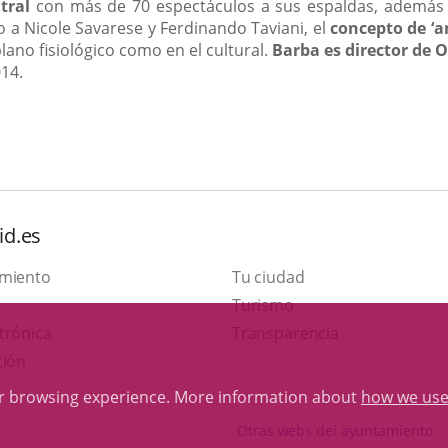
tral
con más de 70 espectáculos a sus espaldas, además de
 a Nicole Savarese y Ferdinando Taviani, el
concepto de ‘a
plano fisiológico como en el cultural.
Barba es director de O
014.
id.es
amiento
Tu ciudad
This
Turismo
Link
link
trónica
Transparencia
to
will
ción
external
open
ur browsing experience. More information about
how we use
application.
in
Otras webs del ayuntamiento
a