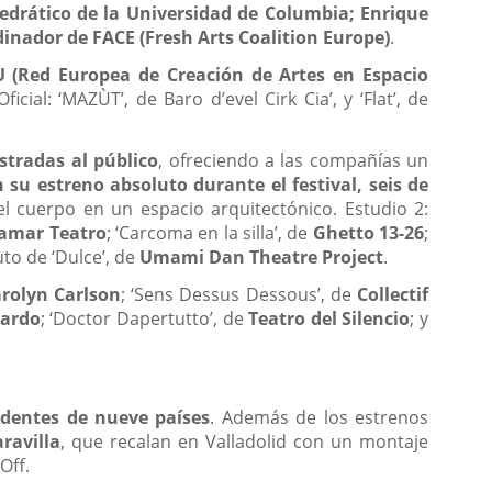
atedrático de la Universidad de Columbia; Enrique
dinador de FACE (Fresh Arts Coalition Europe)
.
U (Red Europea de Creación de Artes en Espacio
al: ‘MAZÙT’, de Baro d’evel Cirk Cia’, y ‘Flat’, de
tradas al público
, ofreciendo a las compañías un
 su estreno absoluto durante el festival, seis de
del cuerpo en un espacio arquitectónico. Estudio 2:
amar Teatro
; ‘Carcoma en la silla’, de
Ghetto 13-26
;
uto de ‘Dulce’, de
Umami Dan Theatre Project
.
arolyn Carlson
; ‘Sens Dessus Dessous’, de
Collectif
Pardo
; ‘Doctor Dapertutto’, de
Teatro del Silencio
; y
edentes de nueve países
. Además de los estrenos
ravilla
, que recalan en Valladolid con un montaje
Off.