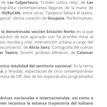
, de
Les Colporteurs
; ‘Crimen contra reloj’, de
Les
reográfica contemporánea llegarán de la mano de
ma
HURyCAN
, entre otras. Tampoco faltará el teatro,
‘Typical’, última creación de
Gaupasa
. Performances,
n la denominada sección Estación Norte
, en la que
alardón de este apartado con ‘Se prohíbe mirar el
oto, escoba y cola’, intervención urbana a cargo del
desconcierto’, de
Alicia Sanz
; ‘Cartografía del cuerpo
ar Teatro
; ‘Gnomi: jardines efímeros’, de
Calamar
tica totalidad del territorio nacional
. En la terna
ia
; y ‘Anyday’, espectáculo de circo contemporáneo
gonista de Off: diez de los espectáculos programados
scénicas nacionales e internacionales, así como a
men reconoce la extensa trayectoria del italiano