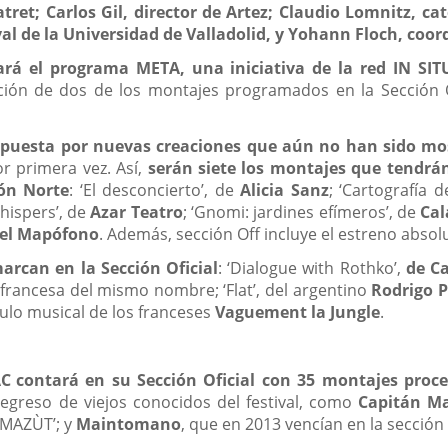
tret; Carlos Gil, director de Artez; Claudio Lomnitz, c
al de la Universidad de Valladolid, y Yohann Floch, coor
ará el programa META, una iniciativa de la red IN SIT
ión de dos de los montajes programados en la Sección Ofici
apuesta por nuevas creaciones que aún no han sido mos
r primera vez. Así,
serán siete los montajes que tendrán
ión Norte
: ‘El desconcierto’, de
Alicia Sanz
; ‘Cartografía 
Whispers’, de
Azar Teatro
; ‘Gnomi: jardines efímeros’, de
Cal
 del Mapófono
. Además, sección Off incluye el estreno absol
arcan en la Sección Oficial
: ‘Dialogue with Rothko’,
de C
 francesa del mismo nombre; ‘Flat’, del argentino
Rodrigo 
culo musical de los franceses
Vaguement la Jungle
.
AC contará en su Sección Oficial con 35 montajes proc
regreso de viejos conocidos del festival, como
Capitán Ma
 ‘MAZÙT’; y
Maintomano
, que en 2013 vencían en la sección 