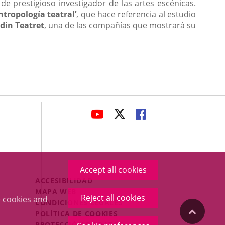
 prestigioso investigador de las artes escénicas.
ntropología teatral’
, que hace referencia al estudio
din Teatret
, una de las compañías que mostrará su
avaHeaderSocial
LINK
LINK
LINK
TO
TO
TO
EXTERNAL
EXTERNAL
EXTERNAL
APPLICATION.
APPLICATION.
APPLICATION.
Accept all cookies
Menú
ACCESIBILIDAD
Legal
MAPA WEB
Reject all cookies
 cookies and
Footer
CONDICIONES LEGALES
"Back
POLÍTICA DE COOKIES
PROTECCIÓN DE DATOS