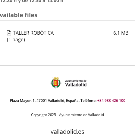
12:20 h y de 12:30 a 14:00 h
vailable files
TALLER ROBÓTICA
6.1
MB
(1 page)
Plaza Mayor, 1. 47001 Valladolid, España. Teléfono:
+34 983 426 100
Copyright 2025 - Ayuntamiento de Valladolid
valladolid.es