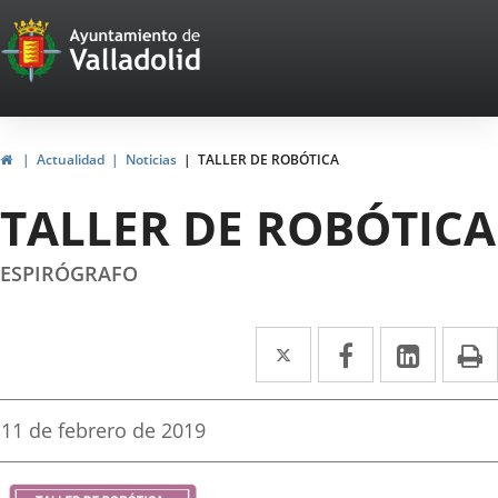
Portal
Jump to content
Web
del
Ayuntamiento
Home
Actualidad
Noticias
TALLER DE ROBÓTICA
de
TALLER DE ROBÓTICA
Valladolid
ESPIRÓGRAFO
Twitter
Enlace
Facebook
Enlace
Linked
Enlace
P
a
a
a
una
una
una
Fecha
11 de febrero de 2019
de
aplicación
aplicación
aplica
la
noticia
externa.
externa.
extern