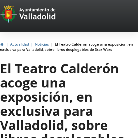
Portal
Jump to content
Web
del
Ayuntamiento
Home
Actualidad
Noticias
El Teatro Calderón acoge una exposición, en
exclusiva para Valladolid, sobre libros desplegables de Star Wars
de
El Teatro Calderón
Valladolid
acoge una
exposición, en
exclusiva para
Valladolid, sobre