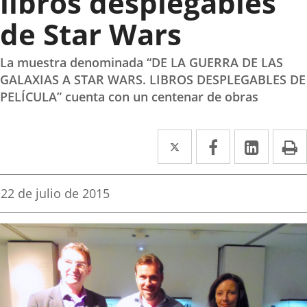
libros desplegables
de Star Wars
La muestra denominada “DE LA GUERRA DE LAS
GALAXIAS A STAR WARS. LIBROS DESPLEGABLES DE
PELÍCULA” cuenta con un centenar de obras
Twitter
Enlace
Facebook
Enlace
Linked
Enlace
P
a
a
a
una
una
una
Fecha
22 de julio de 2015
de
aplicación
aplicación
aplica
la
noticia
externa.
externa.
extern