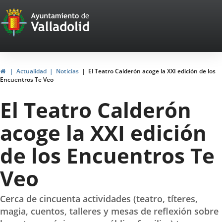
Portal
Jump to content
Web
del
Ayuntamiento
Home
Actualidad
Noticias
El Teatro Calderón acoge la XXI edición de los
Encuentros Te Veo
de
El Teatro Calderón
Valladolid
acoge la XXI edición
de los Encuentros Te
Veo
Cerca de cincuenta actividades (teatro, títeres,
magia, cuentos, talleres y mesas de reflexión sobre