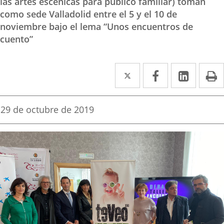
las artes escénicas para público familiar) toman
como sede Valladolid entre el 5 y el 10 de
noviembre bajo el lema “Unos encuentros de
cuento”
Twitter
Enlace
Facebook
Enlace
Linked
Enlace
P
a
a
a
una
una
una
Fecha
29 de octubre de 2019
de
aplicación
aplicación
aplica
la
noticia
externa.
externa.
extern