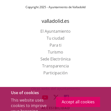
Copyright 2025 - Ayuntamiento de Valladolid
valladolid.es
El Ayuntamiento
Tu ciudad
Para ti
This
Turismo
link
Link
Sede Electrónica
will
to
Transparencia
open
external
Participación
in
application.
a
Otras webs del ayuntamiento
Use of cookies
pop-
aderSocial
LINK
LINK
LINK
This website uses
up
Accept all cookies
TO
TO
TO
cookies to improve
window.
ACCESIBILIDAD
EXTERNAL
EXTERNAL
EXTERNAL