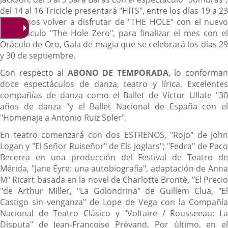
del 14 al 16 Tricicle presentará "HITS", entre los días 19 a 23
podremos volver a disfrutar de "THE HOLE" con el nuevo
espectáculo "The Hole Zero", para finalizar el mes con el
Oráculo de Oro, Gala de magia que se celebrará los días 29
y 30 de septiembre.
Con respecto al
ABONO DE TEMPORADA
, lo conforma
doce espectáculos de danza, teatro y lírica. Excelentes
compañías de danza como el Ballet de Víctor Ullate "30
años de danza "y el Ballet Nacional de España con el
"Homenaje a Antonio Ruiz Soler".
En teatro comenzará con dos ESTRENOS, "Rojo" de John
Logan y "El Señor Ruiseñor" de Els Joglars"; "Fedra" de Paco
Becerra en una producción del Festival de Teatro de
Mérida, "Jane Eyre: una autobiografía", adaptación de Anna
Mª Ricart basada en la novel de Charlotte Brontë, "El Precio
"de Arthur Miller, "La Golondrina" de Guillem Clua, "El
Castigo sin venganza" de Lope de Vega con la Compañía
Nacional de Teatro Clásico y "Voltaire / Rousseeau: La
Disputa" de Jean-Francoise Prèvand. Por último, en el