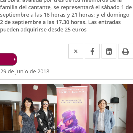
familia del cantante, se representará el sábado 1 de
septiembre a las 18 horas y 21 horas; y el domingo
2 de septiembre a las 17.30 horas. Las entradas
pueden adquirirse desde 25 euros
Twitter
Enlace
Facebook
Enlace
Linked
Enlace
P
a
a
a
una
una
una
Fecha
29 de junio de 2018
de
aplicación
aplicación
aplica
la
noticia
externa.
externa.
extern