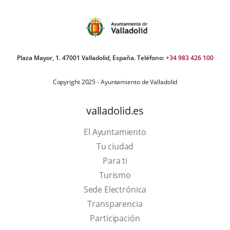
Plaza Mayor, 1. 47001 Valladolid, España. Teléfono:
+34 983 426 100
Copyright 2025 - Ayuntamiento de Valladolid
valladolid.es
El Ayuntamiento
Tu ciudad
Para ti
This
Turismo
link
Link
Sede Electrónica
will
to
Transparencia
open
external
Participación