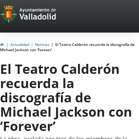
Portal
Jump to content
Web
del
Ayuntamiento
Home
Actualidad
Noticias
El Teatro Calderón recuerda la discografía de
Michael Jackson con ‘Forever’
de
El Teatro Calderón
Valladolid
recuerda la
discografía de
Michael Jackson con
‘Forever’
La obra, avalada por tres de los miembros de la