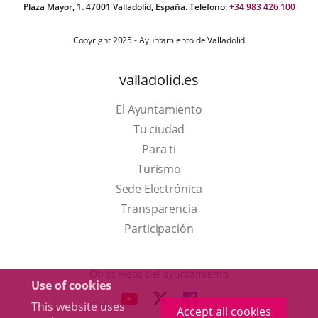
Plaza Mayor, 1. 47001 Valladolid, España. Teléfono:
+34 983 426 100
Copyright 2025 - Ayuntamiento de Valladolid
valladolid.es
El Ayuntamiento
Tu ciudad
Para ti
This
Turismo
link
Link
Sede Electrónica
will
to
Transparencia
open
external
Participación
in
application.
a
Otras webs del ayuntamiento
Use of cookies
pop-
aderSocial
LINK
LINK
LINK
This website uses
up
Accept all cookies
TO
TO
TO