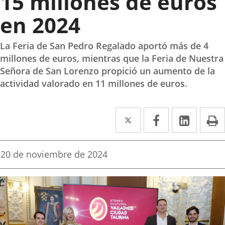
15 millones de euros
en 2024
La Feria de San Pedro Regalado aportó más de 4
millones de euros, mientras que la Feria de Nuestra
Señora de San Lorenzo propició un aumento de la
actividad valorado en 11 millones de euros.
Twitter
Enlace
Facebook
Enlace
Linked
Enlace
P
a
a
a
una
una
una
Fecha
20 de noviembre de 2024
de
aplicación
aplicación
aplica
la
noticia
externa.
externa.
extern