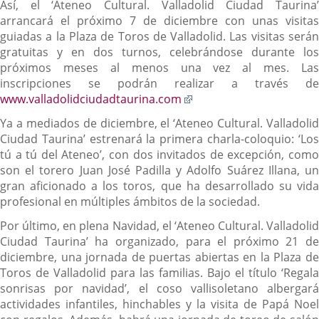
Así, el ‘Ateneo Cultural. Valladolid Ciudad Taurina’
arrancará el próximo 7 de diciembre con unas visitas
guiadas a la Plaza de Toros de Valladolid. Las visitas serán
gratuitas y en dos turnos, celebrándose durante los
próximos meses al menos una vez al mes. Las
inscripciones se podrán realizar a través de
Enlace
www.valladolidciudadtaurina.com
a
Ya a mediados de diciembre, el ‘Ateneo Cultural. Valladolid
una
Ciudad Taurina’ estrenará la primera charla-coloquio: ‘Los
aplicación
tú a tú del Ateneo’, con dos invitados de excepción, como
externa.
son el torero Juan José Padilla y Adolfo Suárez Illana, un
gran aficionado a los toros, que ha desarrollado su vida
profesional en múltiples ámbitos de la sociedad.
Por último, en plena Navidad, el ‘Ateneo Cultural. Valladolid
Ciudad Taurina’ ha organizado, para el próximo 21 de
diciembre, una jornada de puertas abiertas en la Plaza de
Toros de Valladolid para las familias. Bajo el título ‘Regala
sonrisas por navidad’, el coso vallisoletano albergará
actividades infantiles, hinchables y la visita de Papá Noel