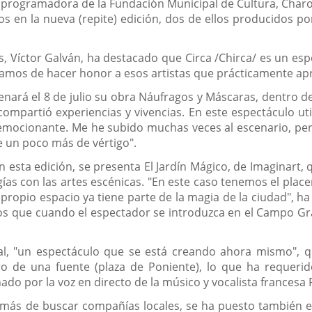
 programadora de la Fundación Municipal de Cultura, Charo 
s en la nueva (repite) edición, dos de ellos producidos por
rs, Víctor Galván, ha destacado que Circa /Chirca/ es un e
atamos de hacer honor a esos artistas que prácticamente apre
trenará el 8 de julio su obra Náufragos y Máscaras, dentro 
ompartió experiencias y vivencias. En este espectáculo uti
emocionante. Me he subido muchas veces al escenario, pe
te un poco más de vértigo".
 esta edición, se presenta El Jardín Mágico, de Imaginart
ías con las artes escénicas. "En este caso tenemos el plac
ropio espacio ya tiene parte de la magia de la ciudad", ha 
os que cuando el espectador se introduzca en el Campo G
, "un espectáculo que se está creando ahora mismo", que
tro de una fuente (plaza de Poniente), lo que ha requeri
 por la voz en directo de la músico y vocalista francesa F
demás de buscar compañías locales, se ha puesto también el