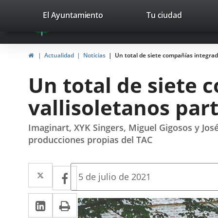
Portal
Jump to content
valladolid.es
El Ayuntamiento
Tu ciudad
avaTop
Web
del
Home
Actualidad
Noticias
Un total de siete compañías integrada
Ayuntamiento
Un total de siete 
de
vallisoletanos part
Valladolid
Imaginart, XYK Singers, Miguel Gigosos y José
producciones propias del TAC
Twitter
Enlace
Facebook
Enlace
Fecha
5 de julio de 2021
de
a
a
la
Linkedin
Enlace
Print
una
noticia
una
a