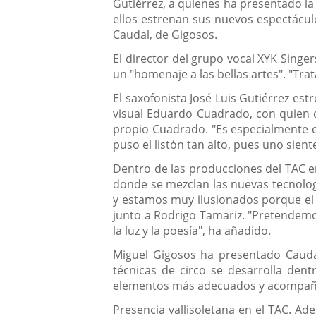
Gutiérrez, a quienes ha presentado la
ellos estrenan sus nuevos espectáculo
Caudal, de Gigosos.
El director del grupo vocal XYK Singe
un "homenaje a las bellas artes". "Tr
El saxofonista José Luis Gutiérrez es
visual Eduardo Cuadrado, con quien c
propio Cuadrado. "Es especialmente 
puso el listón tan alto, pues uno sien
Dentro de las producciones del TAC en
donde se mezclan las nuevas tecnolog
y estamos muy ilusionados porque el p
junto a Rodrigo Tamariz. "Pretendem
la luz y la poesía", ha añadido.
Miguel Gigosos ha presentado Caudal
técnicas de circo se desarrolla den
elementos más adecuados y acompañado
Presencia vallisoletana en el TAC. A