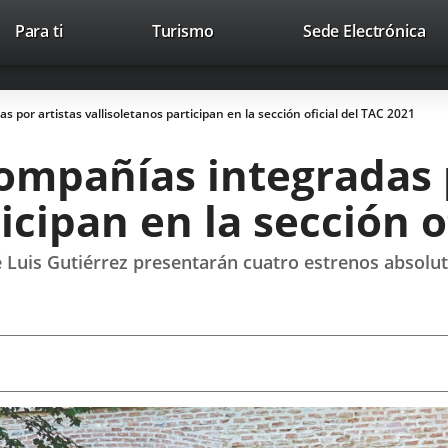
This
Li
Para ti
Turismo
Sede Electrónica
Accesibilidad
Trabaja con nosotros
Contac
link
to
will
ext
open
app
s por artistas vallisoletanos participan en la sección oficial del TAC 2021
in
a
compañías integradas 
pop-
up
icipan en la sección o
window.
 Luis Gutiérrez presentarán cuatro estrenos absoluto