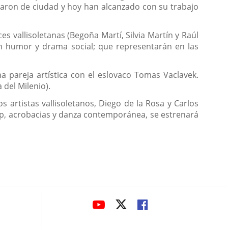
daron de ciudad y hoy han alcanzado con su trabajo
s vallisoletanas (Begoña Martí, Silvia Martín y Raúl
an humor y drama social; que representarán en las
a pareja artística con el eslovaco Tomas Vaclavek.
 del Milenio).
 artistas vallisoletanos, Diego de la Rosa y Carlos
hop, acrobacias y danza contemporánea, se estrenará
avaHeaderSocial
LINK
LINK
LINK
TO
TO
TO