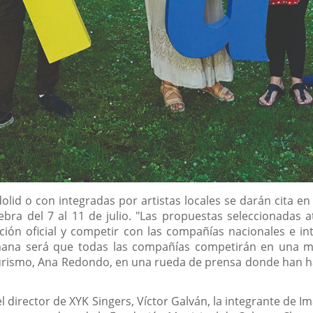
lid o con integradas por artistas locales se darán cita en l
lebra del 7 al 11 de julio. "Las propuestas seleccionadas
cción oficial y competir con las compañías nacionales e i
ana será que todas las compañías competirán en una mis
Turismo, Ana Redondo, en una rueda de prensa donde han h
 director de XYK Singers, Víctor Galván, la integrante de Im