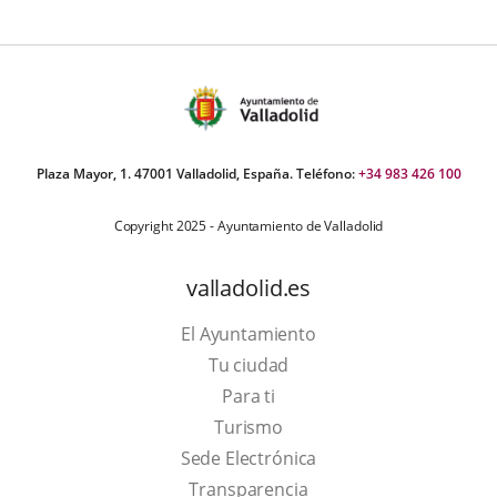
Plaza Mayor, 1. 47001 Valladolid, España. Teléfono:
+34 983 426 100
Copyright 2025 - Ayuntamiento de Valladolid
valladolid.es
El Ayuntamiento
Tu ciudad
Para ti
This
Turismo
link
Link
Sede Electrónica
will
to
Transparencia