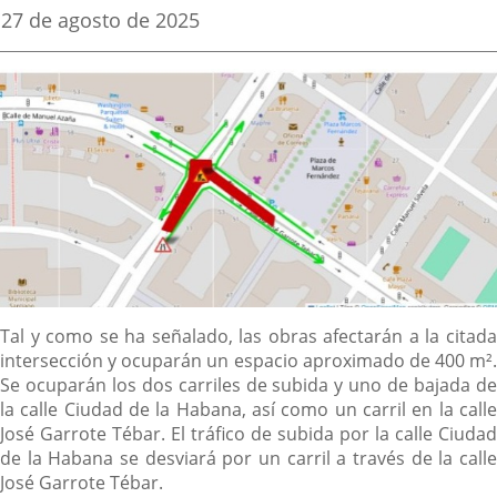
una
una
una
Fecha
27 de agosto de 2025
de
aplicación
aplicación
aplica
la
noticia
externa.
externa.
extern
Descripción
Tal y como se ha señalado, las obras afectarán a la citada
intersección y ocuparán un espacio aproximado de 400 m².
Se ocuparán los dos carriles de subida y uno de bajada de
la calle Ciudad de la Habana, así como un carril en la calle
José Garrote Tébar. El tráfico de subida por la calle Ciudad
de la Habana se desviará por un carril a través de la calle
José Garrote Tébar.