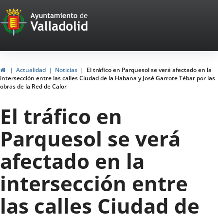
Portal
Jump to content
Web
del
Ayuntamiento
Home
Actualidad
Noticias
El tráfico en Parquesol se verá afectado en la
intersección entre las calles Ciudad de la Habana y José Garrote Tébar por las
de
obras de la Red de Calor
Valladolid
El tráfico en
Parquesol se verá
afectado en la
intersección entre
las calles Ciudad de