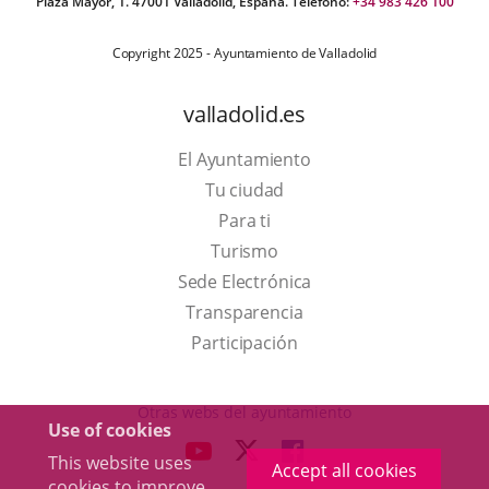
Plaza Mayor, 1. 47001 Valladolid, España. Teléfono:
+34 983 426 100
Copyright 2025 - Ayuntamiento de Valladolid
valladolid.es
El Ayuntamiento
Tu ciudad
Para ti
This
Turismo
link
Link
Sede Electrónica
will
to
Transparencia
open
external
Participación
in
application.
a
Otras webs del ayuntamiento
Use of cookies
pop-
aderSocial
LINK
LINK
LINK
This website uses
up
Accept all cookies
TO
TO
TO
cookies to improve