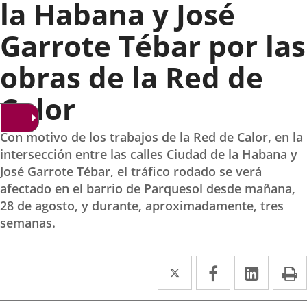
la Habana y José
Garrote Tébar por las
obras de la Red de
Calor
Con motivo de los trabajos de la Red de Calor, en la
intersección entre las calles Ciudad de la Habana y
José Garrote Tébar, el tráfico rodado se verá
afectado en el barrio de Parquesol desde mañana,
28 de agosto, y durante, aproximadamente, tres
semanas.
Twitter
Enlace
Facebook
Enlace
Linked
Enlace
P
a
a
a