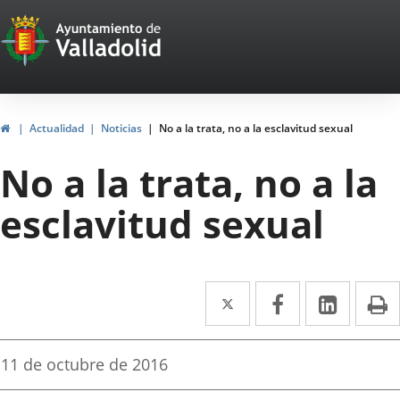
Portal
Jump to content
Web
del
Ayuntamiento
Home
Actualidad
Noticias
No a la trata, no a la esclavitud sexual
de
No a la trata, no a la
Valladolid
esclavitud sexual
Twitter
Enlace
Facebook
Enlace
Linked
Enlace
P
a
a
a
una
una
una
Fecha
11 de octubre de 2016
de
aplicación
aplicación
aplica
la