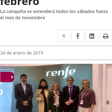
febrero
La campaña se extenderá todos los sábados hasta
el mes de noviembre
Twitter
Enlace
Facebook
Enlace
Linked
Enlace
P
a
a
a
una
una
una
Fecha
24 de enero de 2019
de
aplicación
aplicación
aplica
la
noticia
externa.
externa.
extern