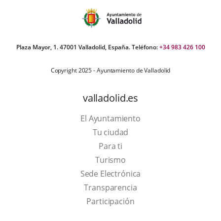
Plaza Mayor, 1. 47001 Valladolid, España. Teléfono:
+34 983 426 100
Copyright 2025 - Ayuntamiento de Valladolid
valladolid.es
El Ayuntamiento
Tu ciudad
Para ti
This
Turismo
link
Link
Sede Electrónica
will
to
Transparencia
open
external
Participación
in
application.