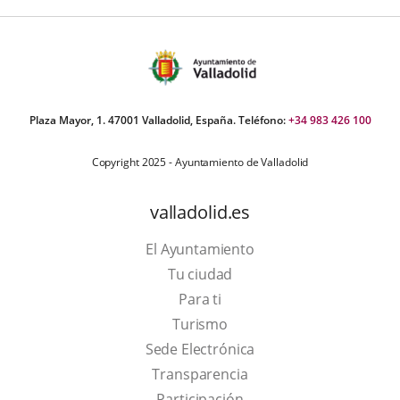
Plaza Mayor, 1. 47001 Valladolid, España. Teléfono:
+34 983 426 100
Copyright 2025 - Ayuntamiento de Valladolid
valladolid.es
El Ayuntamiento
Tu ciudad
Para ti
This
Turismo
link
Link
Sede Electrónica
will
to
Transparencia
open
external
Participación