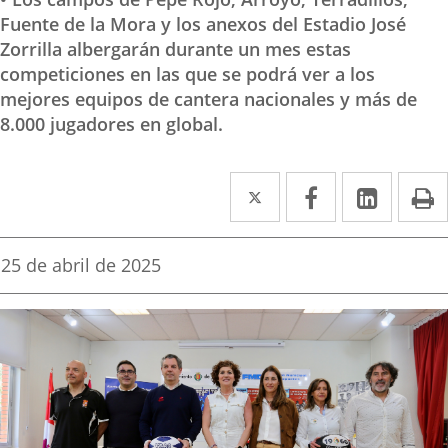
Fuente de la Mora y los anexos del Estadio José
Zorrilla albergarán durante un mes estas
competiciones en las que se podrá ver a los
mejores equipos de cantera nacionales y más de
8.000 jugadores en global.
Twitter
Enlace
Facebook
Enlace
Linked
Enlace
P
a
a
a
una
una
una
Fecha
25 de abril de 2025
de
aplicación
aplicación
aplica
la
noticia
externa.
externa.
extern