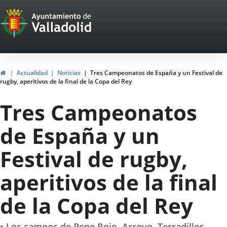
Portal
Jump to content
Web
del
Ayuntamiento
Home
Actualidad
Noticias
Tres Campeonatos de España y un Festival de
rugby, aperitivos de la final de la Copa del Rey
de
Tres Campeonatos
Valladolid
de España y un
Festival de rugby,
aperitivos de la final
de la Copa del Rey
• Los campos de Pepe Rojo, Arroyo, Terradillos,