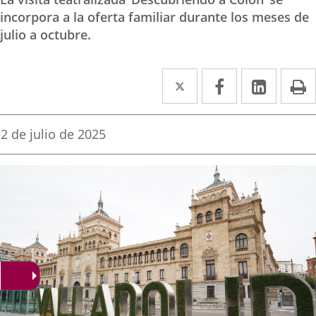
incorpora a la oferta familiar durante los meses de
julio a octubre.
Twitter
Enlace
Facebook
Enlace
Linked
Enlace
P
a
a
a
una
una
una
Fecha
2 de julio de 2025
de
aplicación
aplicación
aplica
la
noticia
externa.
externa.
extern