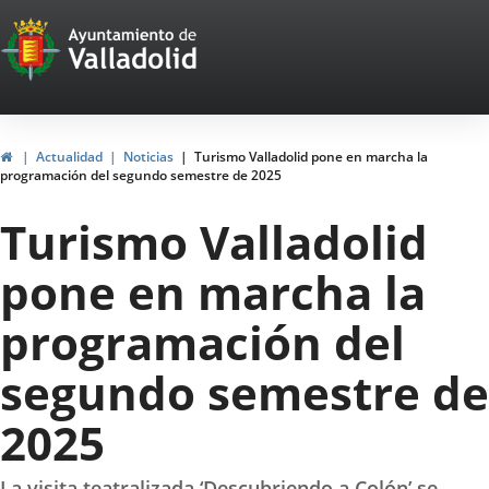
Portal
Jump to content
Web
del
Ayuntamiento
Home
Actualidad
Noticias
Turismo Valladolid pone en marcha la
programación del segundo semestre de 2025
de
Turismo Valladolid
Valladolid
pone en marcha la
programación del
segundo semestre de
2025
La visita teatralizada ‘Descubriendo a Colón’ se