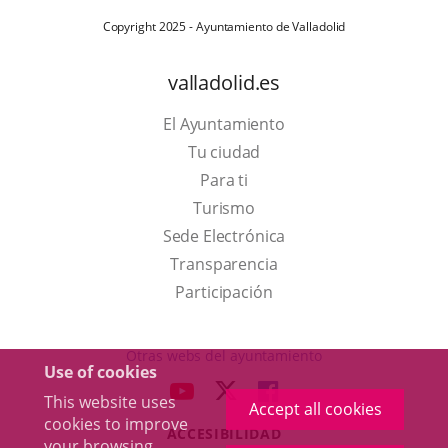
Copyright 2025 - Ayuntamiento de Valladolid
valladolid.es
El Ayuntamiento
Tu ciudad
Para ti
This
Turismo
link
Link
Sede Electrónica
will
to
Transparencia
open
external
Participación
in
application.
a
Otras webs del ayuntamiento
Use of cookies
pop-
aderSocial
LINK
LINK
LINK
This website uses
up
Accept all cookies
TO
TO
TO
cookies to improve
window.
ACCESIBILIDAD
EXTERNAL
EXTERNAL
EXTERNAL
your browsing