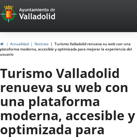
Portal
Jump to content
Web
del
Ayuntamiento
Home
Actualidad
Noticias
Turismo Valladolid renueva su web con una
plataforma moderna, accesible y optimizada para mejorar la experiencia del
de
usuario
Valladolid
Turismo Valladolid
renueva su web con
una plataforma
moderna, accesible y
optimizada para