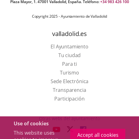
Plaza Mayor, 1. 47001 Valladolid, España. Teléfono:
+34 983 426 100
Copyright 2025 - Ayuntamiento de Valladolid
valladolid.es
El Ayuntamiento
Tu ciudad
Para ti
This
Turismo
link
Link
Sede Electrónica
will
to
Transparencia
open
external
Participación
in
application.
a
Otras webs del ayuntamiento
Use of cookies
pop-
aderSocial
LINK
LINK
LINK
This website uses
up
Accept all cookies
TO
TO
TO