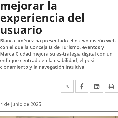
mejorar la
experiencia del
usuario
Blanca Jiménez ha presentado el nuevo diseño web
con el que la Concejalía de Turismo, eventos y
Marca Ciudad mejora su es-trategia digital con un
enfoque centrado en la usabilidad, el posi-
cionamiento y la navegación intuitiva.
Twitter
Enlace
Facebook
Enlace
Linked
Enlace
P
a
a
a
una
una
una
Fecha
4 de junio de 2025
de
aplicación
aplicación
aplica
la