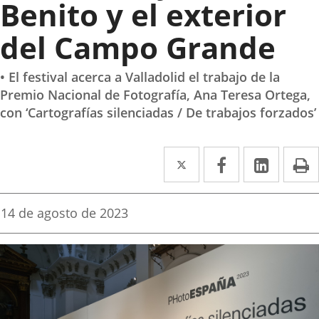
Benito y el exterior
del Campo Grande
• El festival acerca a Valladolid el trabajo de la
Premio Nacional de Fotografía, Ana Teresa Ortega,
con ‘Cartografías silenciadas / De trabajos forzados’
Twitter
Enlace
Facebook
Enlace
Linked
Enlace
P
a
a
a
una
una
una
Fecha
14 de agosto de 2023
de
aplicación
aplicación
aplica
la
noticia
externa.
externa.
extern