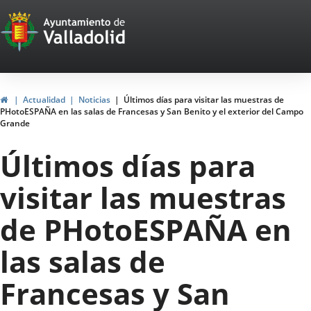
Portal
Jump to content
Web
del
Ayuntamiento
Home
Actualidad
Noticias
Últimos días para visitar las muestras de
PHotoESPAÑA en las salas de Francesas y San Benito y el exterior del Campo
de
Grande
Valladolid
Últimos días para
visitar las muestras
de PHotoESPAÑA en
las salas de
Francesas y San