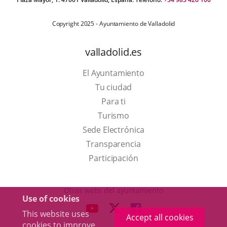
Copyright 2025 - Ayuntamiento de Valladolid
valladolid.es
El Ayuntamiento
Tu ciudad
Para ti
This
Turismo
link
Link
Sede Electrónica
will
to
Transparencia
open
external
Participación
in
application.
a
Otras webs del ayuntamiento
Use of cookies
pop-
aderSocial
LINK
LINK
LINK
This website uses
up
Accept all cookies
TO
TO
TO
cookies to improve