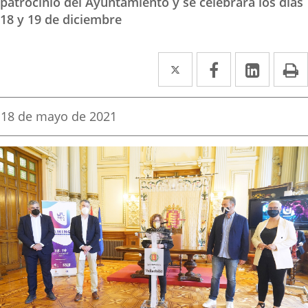
patrocinio del Ayuntamiento y se celebrará los días
18 y 19 de diciembre
Twitter
Enlace
Facebook
Enlace
Linked
Enlace
P
a
a
a
una
una
una
Fecha
18 de mayo de 2021
de
aplicación
aplicación
aplica
la
noticia
externa.
externa.
extern