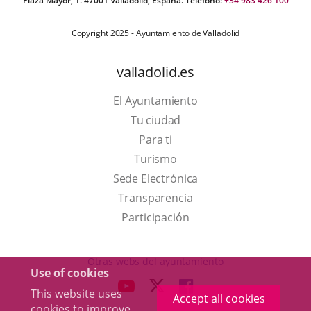
Plaza Mayor, 1. 47001 Valladolid, España. Teléfono:
+34 983 426 100
Copyright 2025 - Ayuntamiento de Valladolid
valladolid.es
El Ayuntamiento
Tu ciudad
Para ti
This
Turismo
link
Link
Sede Electrónica
will
to
Transparencia
open
external
Participación
in
application.
a
Otras webs del ayuntamiento
Use of cookies
pop-
aderSocial
LINK
LINK
LINK
This website uses
up
Accept all cookies
TO
TO
TO
cookies to improve