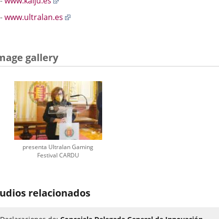
-
www.kaiju.es
una
a
aplicación
Enlace
-
www.ultralan.es
una
externa.
a
aplicación
una
externa.
aplicación
mage gallery
externa.
presenta Ultralan Gaming
Festival CARDU
udios relacionados