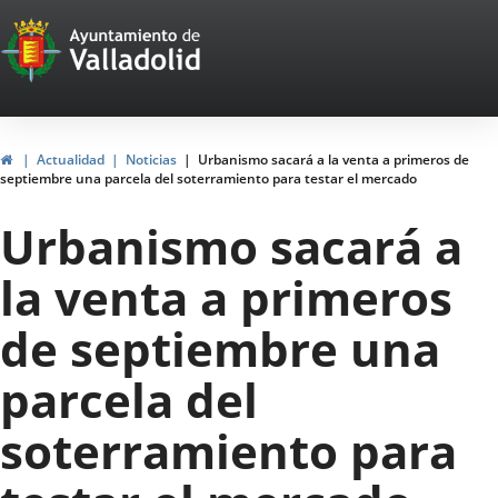
Portal
Jump to content
Web
del
Ayuntamiento
Home
Actualidad
Noticias
Urbanismo sacará a la venta a primeros de
septiembre una parcela del soterramiento para testar el mercado
de
Urbanismo sacará a
Valladolid
la venta a primeros
de septiembre una
parcela del
soterramiento para