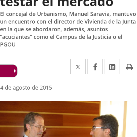
testar el mercado
El concejal de Urbanismo, Manuel Saravia, mantuvo
un encuentro con el director de Vivienda de la Junta
en la que se abordaron, además, asuntos
“acuciantes” como el Campus de la Justicia o el
PGOU
Twitter
Enlace
Facebook
Enlace
Linked
Enlace
P
a
a
a
una
una
una
Fecha
4 de agosto de 2015
de
aplicación
aplicación
aplica
la
noticia
externa.
externa.
extern