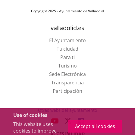
Copyright 2025 - Ayuntamiento de Valladolid
valladolid.es
El Ayuntamiento
Tu ciudad
Para ti
This
Turismo
link
Link
Sede Electrónica
will
to
Transparencia
open
external
Participación
in
application.
a
Otras webs del ayuntamiento
Use of cookies
pop-
aderSocial
LINK
LINK
LINK
This website uses
up
Accept all cookies
TO
TO
TO
cookies to improve
window.
ACCESIBILIDAD