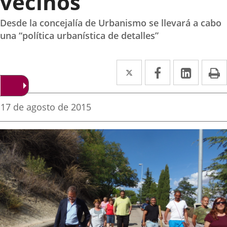
vecinos
Desde la concejalía de Urbanismo se llevará a cabo
una “política urbanística de detalles”
Twitter
Enlace
Facebook
Enlace
Linked
Enlace
P
a
a
a
una
una
una
Fecha
17 de agosto de 2015
de
aplicación
aplicación
aplica
la
noticia
externa.
externa.
extern