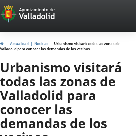
Portal
Jump to content
Web
del
Ayuntamiento
Home
Actualidad
Noticias
Urbanismo visitará todas las zonas de
Valladolid para conocer las demandas de los vecinos
de
Urbanismo visitará
Valladolid
todas las zonas de
Valladolid para
conocer las
demandas de los