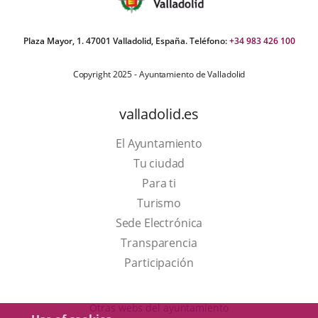
Plaza Mayor, 1. 47001 Valladolid, España. Teléfono:
+34 983 426 100
Copyright 2025 - Ayuntamiento de Valladolid
valladolid.es
El Ayuntamiento
Tu ciudad
Para ti
This
Turismo
link
Link
Sede Electrónica
will
to
Transparencia
open
external
Participación
in
application.
a
Otras webs del ayuntamiento