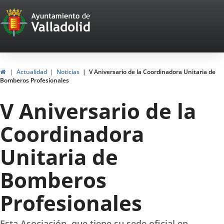
Portal
Jump to content
Web
del
Ayuntamiento
Home
Actualidad
Noticias
V Aniversario de la Coordinadora Unitaria de
Bomberos Profesionales
de
V Aniversario de la
Valladolid
Coordinadora
Unitaria de
Bomberos
Profesionales
Esta Asociación, que tiene su sede oficial en