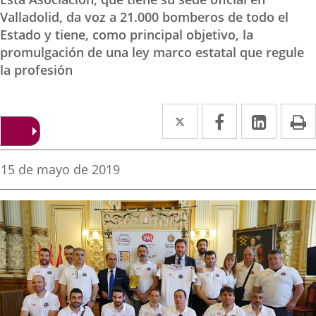
Valladolid, da voz a 21.000 bomberos de todo el
Estado y tiene, como principal objetivo, la
promulgación de una ley marco estatal que regule
la profesión
Twitter
Enlace
Facebook
Enlace
Linked
Enlace
P
a
a
a
una
una
una
Fecha
15 de mayo de 2019
de
aplicación
aplicación
aplica
la
noticia
externa.
externa.
extern