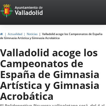
Portal
Jump to content
Web
del
Ayuntamiento
Home
Actualidad
Noticias
Valladolid acoge los Campeonatos de España
de Gimnasia Artística y Gimnasia Acrobática
de
Valladolid acoge los
Valladolid
Campeonatos de
España de Gimnasia
Artística y Gimnasia
Acrobática
El Polideportivo Pisuerga vallisoletano será, del 4 al