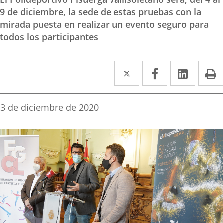
9 de diciembre, la sede de estas pruebas con la
mirada puesta en realizar un evento seguro para
todos los participantes
Twitter
Enlace
Facebook
Enlace
Linked
Enlace
P
a
a
a
una
una
una
Fecha
3 de diciembre de 2020
de
aplicación
aplicación
aplica
la
noticia
externa.
externa.
extern