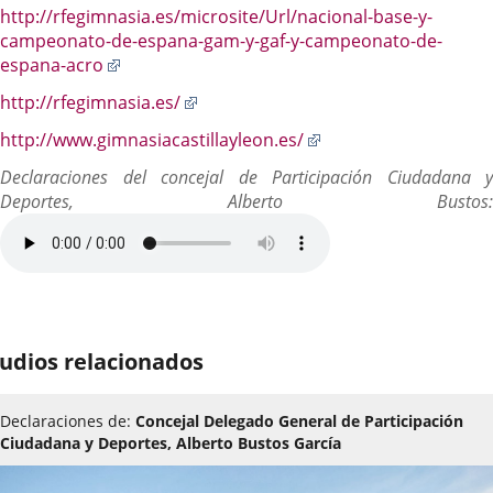
http://rfegimnasia.es/microsite/Url/nacional-base-y-
campeonato-de-espana-gam-y-gaf-y-campeonato-de-
Enlace
espana-acro
a
Enlace
http://rfegimnasia.es/
una
a
aplicación
Enlace
http://www.gimnasiacastillayleon.es/
una
externa.
a
aplicación
Declaraciones del concejal de Participación Ciudadana y
una
externa.
Deportes, Alberto Bustos:
aplicación
externa.
udios relacionados
Declaraciones de:
Concejal Delegado General de Participación
Ciudadana y Deportes, Alberto Bustos García