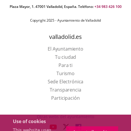
Plaza Mayor, 1. 47001 Valladolid, España. Teléfono:
+34 983 426 100
Copyright 2025 - Ayuntamiento de Valladolid
valladolid.es
El Ayuntamiento
Tu ciudad
Para ti
This
Turismo
link
Link
Sede Electrónica
will
to
Transparencia
open
external
Participación
in
application.
a
Otras webs del ayuntamiento
Use of cookies
pop-
aderSocial
LINK
LINK
LINK
This website uses
up