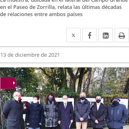
en el Paseo de Zorrilla, relata las últimas décadas
de relaciones entre ambos países
Twitter
Enlace
Facebook
Enlace
Linked
Enlace
P
a
a
a
una
una
una
Fecha
13 de diciembre de 2021
de
aplicación
aplicación
aplica
la
noticia
externa.
externa.
extern