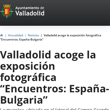
Portal
Jump to content
Web
del
Ayuntamiento
Home
Actualidad
Noticias
Valladolid acoge la exposición fotográfica
“Encuentros: España-Bulgaria”
de
Valladolid acoge la
Valladolid
exposición
fotográfica
“Encuentros: España-
Bulgaria”
La muestra, ubicada en el lateral del Campo Grande