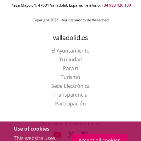
Plaza Mayor, 1. 47001 Valladolid, España. Teléfono:
+34 983 426 100
Copyright 2025 - Ayuntamiento de Valladolid
valladolid.es
El Ayuntamiento
Tu ciudad
Para ti
This
Turismo
link
Link
Sede Electrónica
will
to
Transparencia
open
external
Participación
in
application.
a
Otras webs del ayuntamiento
Use of cookies
pop-
aderSocial
LINK
LINK
LINK
This website uses
up
Accept all cookies