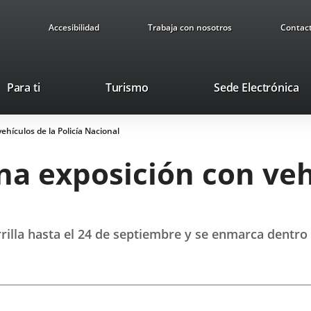
Accesibilidad
Trabaja con nosotros
Contac
This
Li
Para ti
Turismo
Sede Electrónica
link
to
will
ex
ehículos de la Policía Nacional
open
ap
in
na exposición con veh
a
pop-
up
window.
rilla hasta el 24 de septiembre y se enmarca dentro d