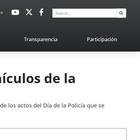
avaHeaderSocial
Link
Link
Link
Search
to
Search
to
to
to
external
external
external
application.
application.
application.
nk
Transparencia
Participación
ternal
plication.
ículos de la
e los actos del Día de la Policía que se