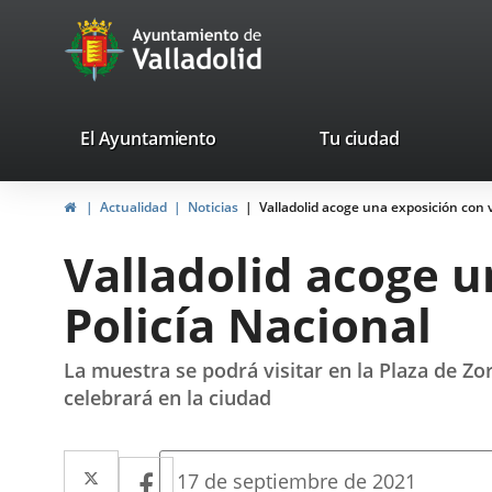
Portal
Jump to content
avaTop
Web
del
Ayuntamiento
valladolid.es
El Ayuntamiento
Tu ciudad
de
Home
Actualidad
Noticias
Valladolid acoge una exposición con v
Valladolid
Valladolid acoge u
Policía Nacional
La muestra se podrá visitar en la Plaza de Zor
celebrará en la ciudad
Twitter
Enlace
Facebook
Enlace
Fecha
17 de septiembre de 2021