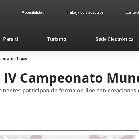
Accesibilidad
Trabaja con nosotros
Contac
This
Li
Para ti
Turismo
Sede Electrónica
link
to
will
ex
undial de Tapas
open
ap
in
el IV Campeonato Mun
a
pop-
up
tinentes participan de forma on line con creaciones
window.