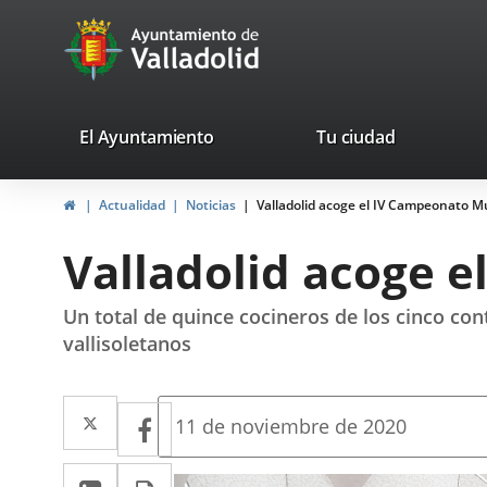
Portal
Jump to content
avaTop
Web
del
Ayuntamiento
valladolid.es
El Ayuntamiento
Tu ciudad
de
Home
Actualidad
Noticias
Valladolid acoge el IV Campeonato M
Valladolid
Valladolid acoge 
Un total de quince cocineros de los cinco con
vallisoletanos
Twitter
Enlace
Facebook
Enlace
Fecha
11 de noviembre de 2020
de
a
a
la
Linkedin
Enlace
Print
noticia