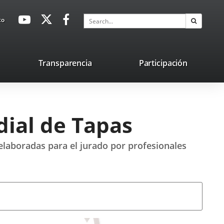
avaHeaderSocial
Link
Link
Link
Search
to
Search
to
to
to
external
external
external
application.
application.
application.
nk
Transparencia
Participación
ternal
plication.
dial de Tapas
 elaboradas para el jurado por profesionales