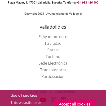
Plaza Mayor, 1. 47001 Valladolid, España. Teléfono:
+34 983 426 100
Copyright 2025 - Ayuntamiento de Valladolid
valladolid.es
El Ayuntamiento
Tu ciudad
Para ti
This
Turismo
link
Link
Sede Electrónica
will
to
Transparencia
open
external
Participación
in
application.
a
Otras webs del ayuntamiento
Use of cookies
pop-
aderSocial
LINK
LINK
LINK
This website uses
up
Accept all cookies
TO
TO
TO