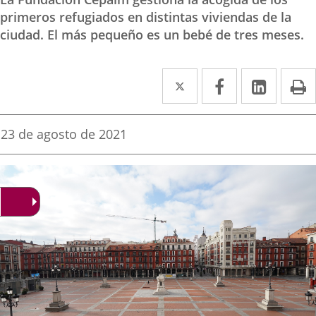
primeros refugiados en distintas viviendas de la
ciudad. El más pequeño es un bebé de tres meses.
Twitter
Enlace
Facebook
Enlace
Linked
Enlace
P
a
a
a
una
una
una
Fecha
23 de agosto de 2021
de
aplicación
aplicación
aplica
la
noticia
externa.
externa.
extern