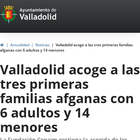
Portal
Jump to content
Web
del
Ayuntamiento
Home
Actualidad
Noticias
Valladolid acoge a las tres primeras familias
afganas con 6 adultos y 14 menores
de
Valladolid acoge a las
Valladolid
tres primeras
familias afganas con
6 adultos y 14
menores
La Fundación Cepaim gestiona la acogida de los