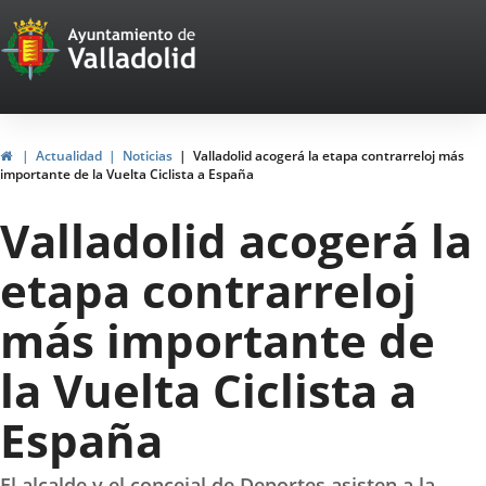
Portal
Jump to content
Web
del
Ayuntamiento
Home
Actualidad
Noticias
Valladolid acogerá la etapa contrarreloj más
importante de la Vuelta Ciclista a España
de
Valladolid acogerá la
Valladolid
etapa contrarreloj
más importante de
la Vuelta Ciclista a
España
El alcalde y el concejal de Deportes asisten a la