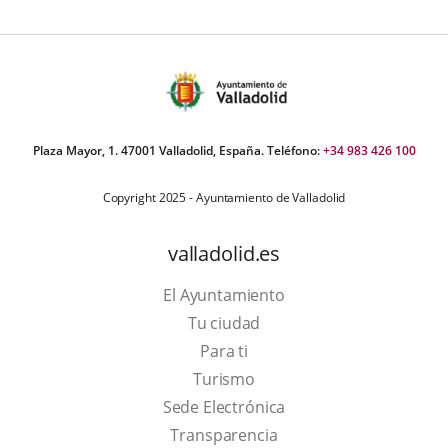
Plaza Mayor, 1. 47001 Valladolid, España. Teléfono:
+34 983 426 100
Copyright 2025 - Ayuntamiento de Valladolid
valladolid.es
El Ayuntamiento
Tu ciudad
Para ti
This
Turismo
link
Link
Sede Electrónica
will
to
Transparencia