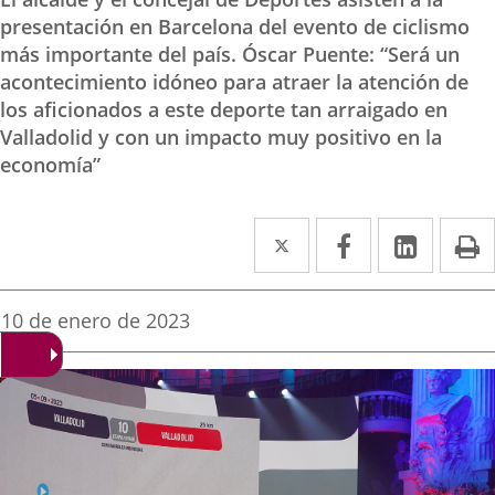
presentación en Barcelona del evento de ciclismo
más importante del país. Óscar Puente: “Será un
acontecimiento idóneo para atraer la atención de
los aficionados a este deporte tan arraigado en
Valladolid y con un impacto muy positivo en la
economía”
Twitter
Enlace
Facebook
Enlace
Linked
Enlace
P
a
a
a
una
una
una
Fecha
10 de enero de 2023
de
aplicación
aplicación
aplica
la
noticia
externa.
externa.
extern