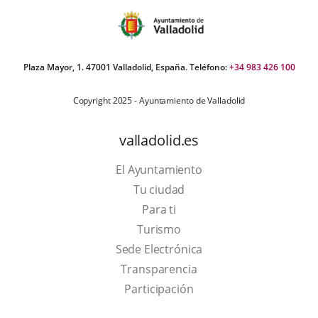
Plaza Mayor, 1. 47001 Valladolid, España. Teléfono:
+34 983 426 100
Copyright 2025 - Ayuntamiento de Valladolid
valladolid.es
El Ayuntamiento
Tu ciudad
Para ti
This
Turismo
link
Link
Sede Electrónica
will
to
Transparencia
open
external
Participación
in
application.