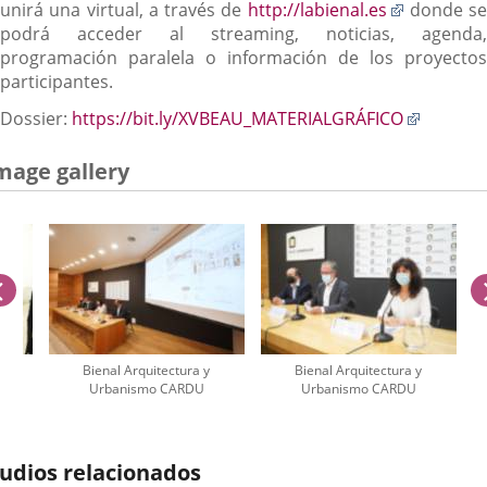
Enlace
unirá una virtual, a través de
http://labienal.es
donde se
a
podrá acceder al streaming, noticias, agenda,
una
programación paralela o información de los proyectos
aplicación
participantes.
externa.
Enlace
Dossier:
https://bit.ly/XVBEAU_MATERIALGRÁFICO
a
una
mage gallery
aplicaci
externa.
previus
Bienal Arquitectura y
Bienal Arquitectura y
Urbanismo CARDU
Urbanismo CARDU
umber
udios relacionados
iders: