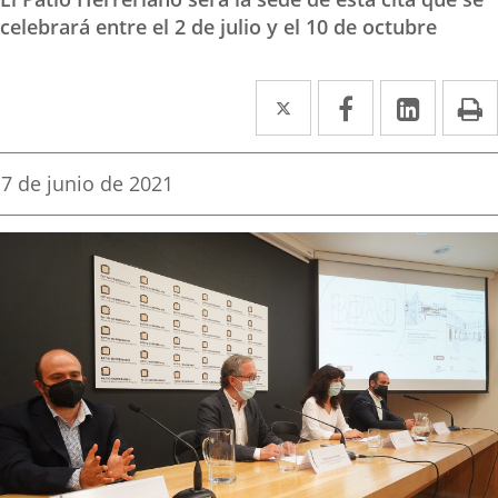
celebrará entre el 2 de julio y el 10 de octubre
Twitter
Enlace
Facebook
Enlace
Linked
Enlace
P
a
a
a
una
una
una
Fecha
7 de junio de 2021
de
aplicación
aplicación
aplica
la
noticia
externa.
externa.
extern