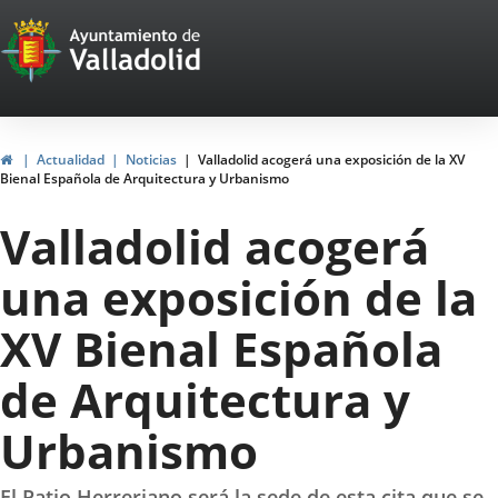
Portal
Jump to content
Web
del
Ayuntamiento
Home
Actualidad
Noticias
Valladolid acogerá una exposición de la XV
Bienal Española de Arquitectura y Urbanismo
de
Valladolid acogerá
Valladolid
una exposición de la
XV Bienal Española
de Arquitectura y
Urbanismo
El Patio Herreriano será la sede de esta cita que se