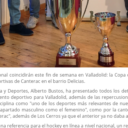
al coincidirán este fin de semana en Valladolid: la Copa
tivas de Canterac en el barrio Delicias.
a y Deportes, Alberto Bustos, ha presentado todos los det
ento deportivo para Valladolid, además de las repercusion
ciplina como "uno de los deportes más relevantes de nues
l apartado masculino como el femenino", como por la cante
erac", además de Los Cerros ya que el anterior ya no daba
na referencia para el hockey en línea a nivel nacional, un 