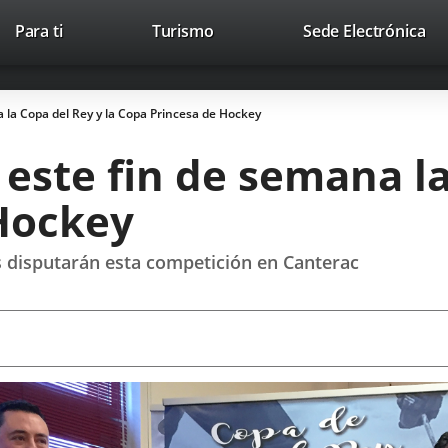
This
Li
Para ti
Turismo
Sede Electrónica
Accesibilidad
Trabaja con nosotros
Contac
link
to
will
ext
open
app
a la Copa del Rey y la Copa Princesa de Hockey
in
a
 este fin de semana la
pop-
up
Hockey
window.
 disputarán esta competición en Canterac