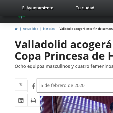
Portal
Jump to content
valladolid.es
El Ayuntamiento
Tu ciudad
avaTop
Web
del
Home
Actualidad
Noticias
Valladolid acogerá este fin de seman
Ayuntamiento
Valladolid acogerá
de
Copa Princesa de 
Valladolid
Ocho equipos masculinos y cuatro femeninos
Twitter
Enlace
Facebook
Enlace
Fecha
5 de febrero de 2020
de
a
a
la
Linkedin
Enlace
Print
una
noticia
una
a
aplicación
aplicación