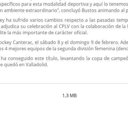
específicos para esta modalidad deportiva y aquí lo tenemos
 ambiente extraordinario", concluyó Bustos animando al púb
Rey ha sufrido varios cambios respecto a las pasadas tem
 adjudica su celebración al CPLV con la colaboración de l
élite la más importante de carácter oficial.
hockey Canterac, el sábado 8 y el domingo 9 de febrero. Ad
 los 4 mejores equipos de la segunda división femenina (den
 ha conseguido este título, levantando la copa de camp
se quedó en Valladolid.
a
1.3
MB