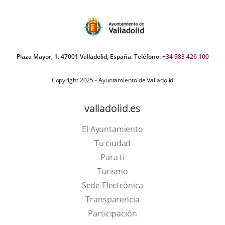
Plaza Mayor, 1. 47001 Valladolid, España. Teléfono:
+34 983 426 100
Copyright 2025 - Ayuntamiento de Valladolid
valladolid.es
El Ayuntamiento
Tu ciudad
Para ti
This
Turismo
link
Link
Sede Electrónica
will
to
Transparencia
open
external
Participación