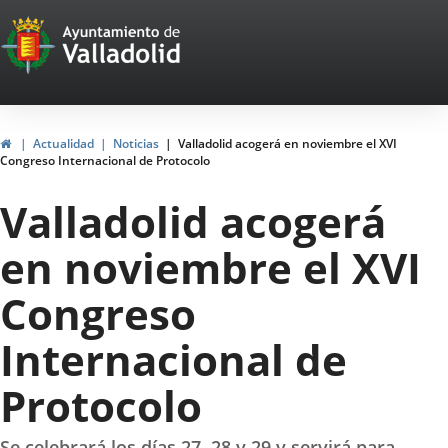
Portal
Jump to content
Web
del
Ayuntamiento
Home
Actualidad
Noticias
Valladolid acogerá en noviembre el XVI
Congreso Internacional de Protocolo
de
Valladolid acogerá
Valladolid
en noviembre el XVI
Congreso
Internacional de
Protocolo
Se celebrará los días 27, 28 y 29 y servirá para