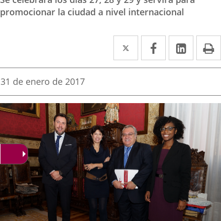
promocionar la ciudad a nivel internacional
Twitter
Enlace
Facebook
Enlace
Linked
Enlace
P
a
a
a
una
una
una
Fecha
31 de enero de 2017
de
aplicación
aplicación
aplica
la
noticia
externa.
externa.
extern