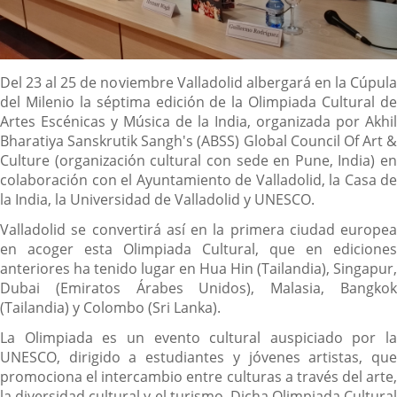
Descripción
Del 23 al 25 de noviembre Valladolid albergará en la Cúpula
del Milenio la séptima edición de la Olimpiada Cultural de
Artes Escénicas y Música de la India, organizada por Akhil
Bharatiya Sanskrutik Sangh's (ABSS) Global Council Of Art &
Culture (organización cultural con sede en Pune, India) en
colaboración con el Ayuntamiento de Valladolid, la Casa de
la India, la Universidad de Valladolid y UNESCO.
Valladolid se convertirá así en la primera ciudad europea
en acoger esta Olimpiada Cultural, que en ediciones
anteriores ha tenido lugar en Hua Hin (Tailandia), Singapur,
Dubai (Emiratos Árabes Unidos), Malasia, Bangkok
(Tailandia) y Colombo (Sri Lanka).
La Olimpiada es un evento cultural auspiciado por la
UNESCO, dirigido a estudiantes y jóvenes artistas, que
promociona el intercambio entre culturas a través del arte,
la diversidad cultural y el turismo. Dicha Olimpiada Cultural