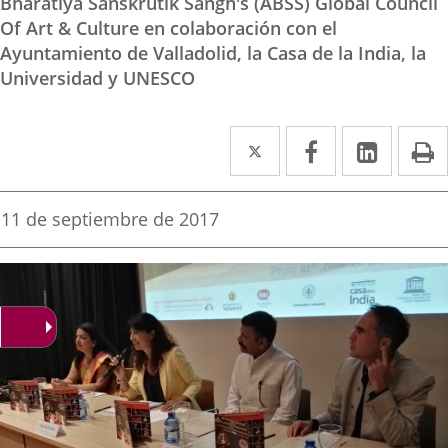
Bharatiya Sanskrutik Sangh's (ABSS) Global Council
Of Art & Culture en colaboración con el
Ayuntamiento de Valladolid, la Casa de la India, la
Universidad y UNESCO
Twitter
Enlace
Facebook
Enlace
Linked
Enlace
P
a
a
a
una
una
una
Fecha
11 de septiembre de 2017
de
aplicación
aplicación
aplica
la
noticia
externa.
externa.
extern