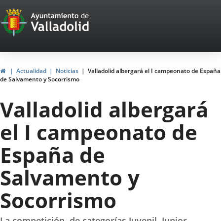
Portal
Jump to content
Web
del
Ayuntamiento
Home
Actualidad
Noticias
Valladolid albergará el I campeonato de España
de Salvamento y Socorrismo
de
Valladolid albergará
Valladolid
el I campeonato de
España de
Salvamento y
Socorrismo
La competición, de categorías Juvenil, Junior,