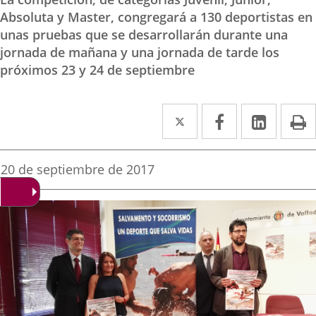
Absoluta y Master, congregará a 130 deportistas en
unas pruebas que se desarrollarán durante una
jornada de mañana y una jornada de tarde los
próximos 23 y 24 de septiembre
Twitter
Enlace
Facebook
Enlace
Linked
Enlace
P
a
a
a
una
una
una
Fecha
20 de septiembre de 2017
de
aplicación
aplicación
aplica
la
noticia
externa.
externa.
extern