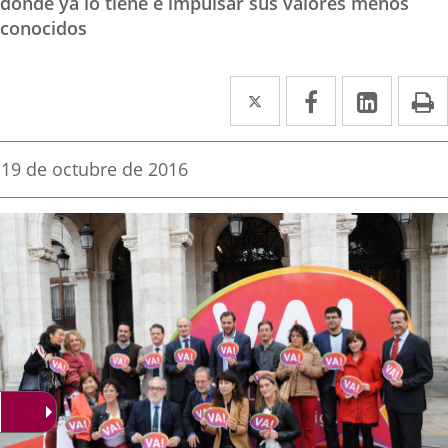
donde ya lo tiene e impulsar sus valores menos
conocidos
Twitter
Enlace
Facebook
Enlace
Linked
Enlace
P
a
a
a
una
una
una
Fecha
19 de octubre de 2016
de
aplicación
aplicación
aplica
la
noticia
externa.
externa.
extern