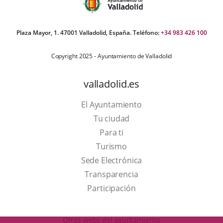
Plaza Mayor, 1. 47001 Valladolid, España. Teléfono:
+34 983 426 100
Copyright 2025 - Ayuntamiento de Valladolid
valladolid.es
El Ayuntamiento
Tu ciudad
Para ti
This
Turismo
link
Link
Sede Electrónica
will
to
Transparencia
open
external
Participación
in
application.
a
Otras webs del ayuntamiento