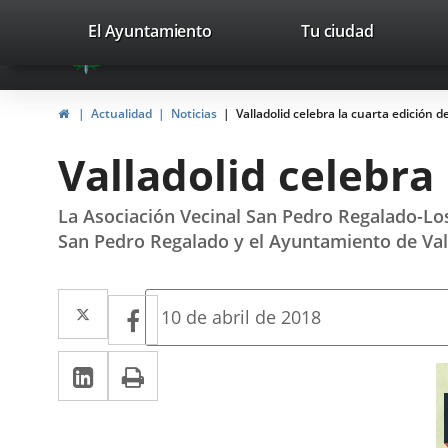
Portal
Jump to content
valladolid.es
El Ayuntamiento
Tu ciudad
avaTop
Web
del
Home
Actualidad
Noticias
Valladolid celebra la cuarta edición del
Ayuntamiento
Valladolid celebra 
de
Valladolid
La Asociación Vecinal San Pedro Regalado-Los 
San Pedro Regalado y el Ayuntamiento de Valla
Twitter
Enlace
Facebook
Enlace
Fecha
10 de abril de 2018
de
a
a
la
Linkedin
Enlace
Print
una
noticia
una
a
aplicación
aplicación
una
externa.
externa.