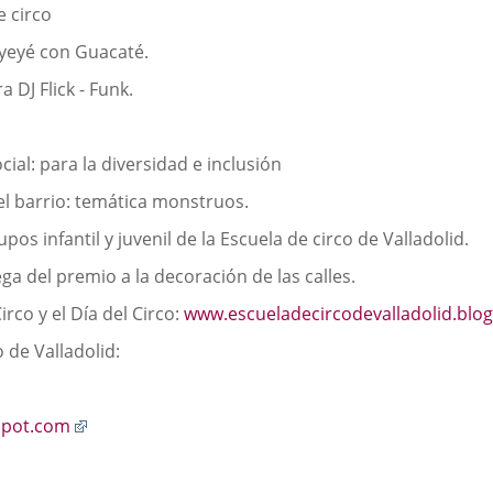
e circo
- yeyé con Guacaté.
 DJ Flick - Funk.
ocial: para la diversidad e inclusión
 el barrio: temática monstruos.
pos infantil y juvenil de la Escuela de circo de Valladolid.
ega del premio a la decoración de las calles.
rco y el Día del Circo:
www.escueladecircodevalladolid.blo
 de Valladolid:
Enlace
spot.com
a
una