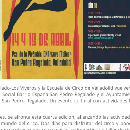
ado-Los Viveros y la Escuela de Circo de Valladolid vuelve
 Social Barrio España-San Pedro Regalado y el Ayuntamien
io San Pedro Regalado. Un evento cultural con actividades l
res, se afronta esta cuarta edición, afianzando las actividad
mundo del circo. Dos días para disfrutar del circo y pone
ue se ofrece sobre circo social, se impartirá un taller de cir