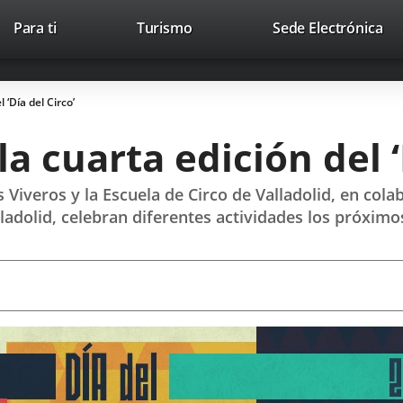
This
Li
Para ti
Turismo
Sede Electrónica
Accesibilidad
Trabaja con nosotros
Contac
link
to
will
ext
open
app
 ‘Día del Circo’
in
a
la cuarta edición del ‘
pop-
up
window.
Viveros y la Escuela de Circo de Valladolid, en cola
dolid, celebran diferentes actividades los próximos