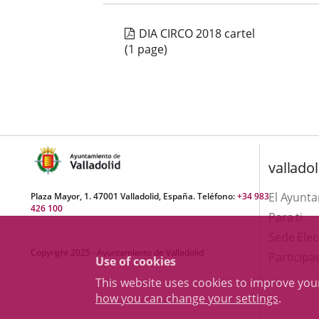
DIA CIRCO 2018 cartel
(1 page)
valladol
El Ayunt
Plaza Mayor, 1. 47001 Valladolid, España. Teléfono:
+34 983
426 100
Para ti
Sede Elec
Copyright 2025 - Ayuntamiento de Valladolid
Participa
Use of cookies
This website uses cookies to improve yo
how you can change your settings
.