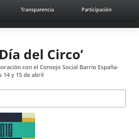
nk
Transparencia
Participación
avaHeaderSocial
Link
Link
Link
Search
to
Search
to
to
to
ernal
external
external
external
lication.
application.
application.
application.
Día del Circo’
boración con el Consejo Social Barrio España-
 14 y 15 de abril