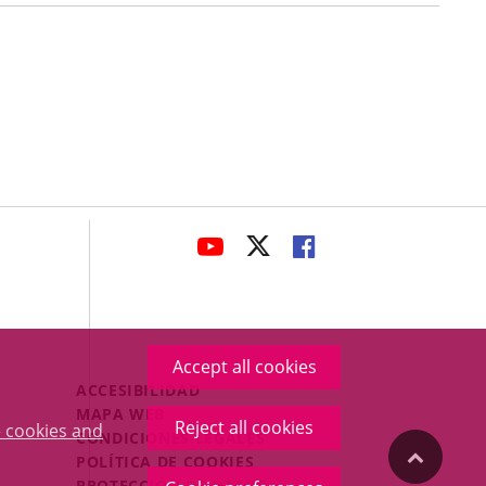
avaHeaderSocial
LINK
LINK
LINK
TO
TO
TO
EXTERNAL
EXTERNAL
EXTERNAL
APPLICATION.
APPLICATION.
APPLICATION.
Accept all cookies
Menú
ACCESIBILIDAD
Legal
MAPA WEB
Reject all cookies
 cookies and
Footer
CONDICIONES LEGALES
"Back
POLÍTICA DE COOKIES
PROTECCIÓN DE DATOS