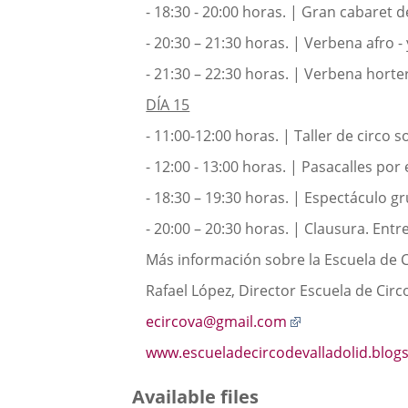
- 18:30 - 20:00 horas. | Gran cabaret d
- 20:30 – 21:30 horas. | Verbena afro 
- 21:30 – 22:30 horas. | Verbena hortera
DÍA 15
- 11:00-12:00 horas. | Taller de circo s
- 12:00 - 13:00 horas. | Pasacalles por
- 18:30 – 19:30 horas. | Espectáculo gru
- 20:00 – 20:30 horas. | Clausura. Entr
Más información sobre la Escuela de Ci
Rafael López, Director Escuela de Circo
Enlace
ecircova@gmail.com
a
www.escueladecircodevalladolid.blog
una
aplicación
Available files
externa.