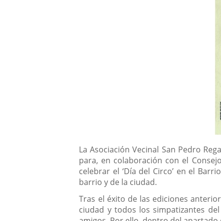
Descripción
La Asociación Vecinal San Pedro Regal
para, en colaboración con el Consejo
celebrar el ‘Día del Circo’ en el Barr
barrio y de la ciudad.
Tras el éxito de las ediciones anterio
ciudad y todos los simpatizantes del 
amigos. Por ello, dentro del apartado q