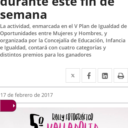
durante este fin de
semana
La actividad, enmarcada en el V Plan de Igualdad de
Oportunidades entre Mujeres y Hombres, y
organizada por la Concejalía de Educación, Infancia
e Igualdad, contará con cuatro categorías y
distintos premios para los ganadores
Twitter
Enlace
Facebook
Enlace
Linked
Enlace
P
a
a
a
una
una
una
Fecha
17 de febrero de 2017
de
aplicación
aplicación
aplica
la
noticia
externa.
externa.
extern