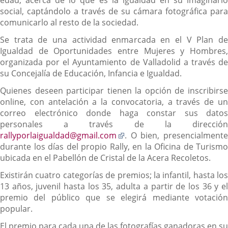
social, captándolo a través de su cámara fotográfica para
comunicarlo al resto de la sociedad.
Se trata de una actividad enmarcada en el V Plan de
Igualdad de Oportunidades entre Mujeres y Hombres,
organizada por el Ayuntamiento de Valladolid a través de
su Concejalía de Educación, Infancia e Igualdad.
Quienes deseen participar tienen la opción de inscribirse
online, con antelación a la convocatoria, a través de un
correo electrónico donde haga constar sus datos
personales a través de la dirección
Enlace
rallyporlaigualdad@gmail.com
. O bien, presencialmente
a
durante los días del propio Rally, en la Oficina de Turismo
una
ubicada en el Pabellón de Cristal de la Acera Recoletos.
aplicación
Existirán cuatro categorías de premios; la infantil, hasta los
externa.
13 años, juvenil hasta los 35, adulta a partir de los 36 y el
premio del público que se elegirá mediante votación
popular.
El premio para cada una de las fotografías ganadoras en su