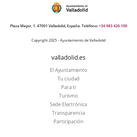
Plaza Mayor, 1. 47001 Valladolid, España. Teléfono:
+34 983 426 100
Copyright 2025 - Ayuntamiento de Valladolid
valladolid.es
El Ayuntamiento
Tu ciudad
Para ti
This
Turismo
link
Link
Sede Electrónica
will
to
Transparencia
open
external
Participación
in
application.